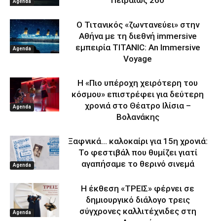
Agenda
Ο Τιτανικός «ζωντανεύει» στην
Αθήνα με τη διεθνή immersive
εμπειρία TITANIC: An Immersive
Agenda
Voyage
Η «Πιο υπέροχη χειρότερη του
κόσμου» επιστρέφει για δεύτερη
χρονιά στο Θέατρο Ιλίσια –
Agenda
Βολανάκης
Ξαφνικά… καλοκαίρι για 15η χρονιά:
Το φεστιβάλ που θυμίζει γιατί
αγαπήσαμε το θερινό σινεμά
Agenda
Η έκθεση «ΤΡΕΙΣ» φέρνει σε
δημιουργικό διάλογο τρεις
σύγχρονες καλλιτέχνιδες στη
Agenda