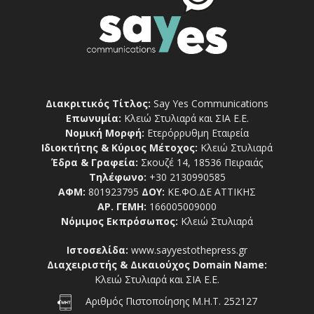
Διακριτικός Τίτλος:
Say Yes Communications
Επωνυμία:
Κλειώ Στυλιαρά και ΣΙΑ Ε.Ε.
Νομική Μορφή:
Ετερόρρυθμη Εταιρεία
Ιδιοκτήτης & Κύριος Μέτοχος:
Κλειώ Στυλιαρά
Έδρα & Γραφεία:
Σκουζέ 14, 18536 Πειραιάς
Τηλέφωνο:
+30 2130990585
ΑΦΜ:
801923795
ΔΟΥ:
ΚΕ.ΦΟ.ΔΕ ΑΤΤΙΚΗΣ
ΑΡ. ΓΕΜΗ:
166005009000
Νόμιμος Εκπρόσωπος:
Κλειώ Στυλιαρά
Ιστοσελίδα:
www.sayyestothepress.gr
Διαχειριστής & Δικαιούχος Domain Name:
Κλειώ Στυλιαρά και ΣΙΑ Ε.Ε.
Αριθμός Πιστοποίησης Μ.Η.Τ. 252127