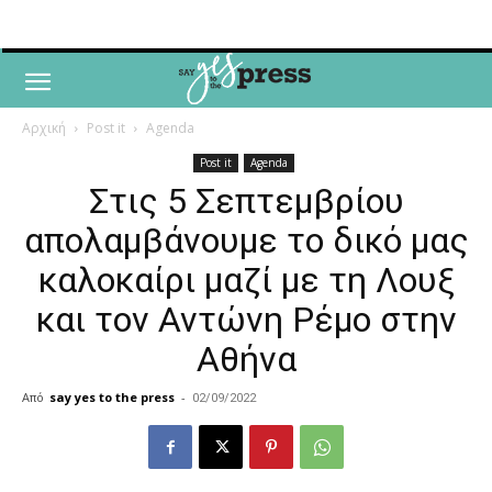
Αρχική
Post it
Agenda
Post it
Agenda
Στις 5 Σεπτεμβρίου
απολαμβάνουμε το δικό μας
καλοκαίρι μαζί με τη Λουξ
και τον Αντώνη Ρέμο στην
Αθήνα
Από
say yes to the press
-
02/09/2022