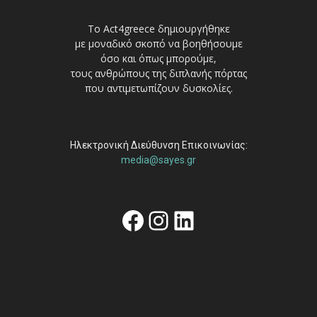
Το Act4greece δημιουργήθηκε
με μοναδικό σκοπό να βοηθήσουμε
όσο και όπως μπορούμε,
τους ανθρώπους της διπλανής πόρτας
που αντιμετωπίζουν δυσκολίες.
Ηλεκτρονική Διεύθυνση Επικοινωνίας:
media@sayes.gr
Facebook
Instagram
Linkedin