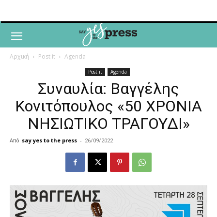
Αρχική
Post it
Agenda
Post it
Agenda
Συναυλία: Βαγγέλης
Κονιτόπουλος «50 ΧΡΟΝΙΑ
ΝΗΣΙΩΤΙΚΟ ΤΡΑΓΟΥΔΙ»
Από
say yes to the press
-
26/09/2022