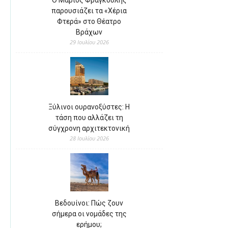
Ο Μάριος Φραγκούλης
παρουσιάζει τα «Χέρια
Φτερά» στο Θέατρο
Βράχων
29 Ιουλίου 2026
Ξύλινοι ουρανοξύστες: Η
τάση που αλλάζει τη
σύγχρονη αρχιτεκτονική
28 Ιουλίου 2026
Βεδουίνοι: Πώς ζουν
σήμερα οι νομάδες της
ερήμου;