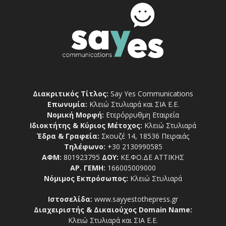
Διακριτικός Τίτλος:
Say Yes Communications
Επωνυμία:
Κλειώ Στυλιαρά και ΣΙΑ Ε.Ε.
Νομική Μορφή:
Ετερόρρυθμη Εταιρεία
Ιδιοκτήτης & Κύριος Μέτοχος:
Κλειώ Στυλιαρά
Έδρα & Γραφεία:
Σκουζέ 14, 18536 Πειραιάς
Τηλέφωνο:
+30 2130990585
ΑΦΜ:
801923795
ΔΟΥ:
ΚΕ.ΦΟ.ΔΕ ΑΤΤΙΚΗΣ
ΑΡ. ΓΕΜΗ:
166005009000
Νόμιμος Εκπρόσωπος:
Κλειώ Στυλιαρά
Ιστοσελίδα:
www.sayyestothepress.gr
Διαχειριστής & Δικαιούχος Domain Name:
Κλειώ Στυλιαρά και ΣΙΑ Ε.Ε.