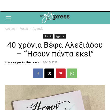
Αρχική
Post it
Agenda
Post it
Agenda
40 χρόνια Βέφα Αλεξιάδου
– “Ήσουν πάντα εκεί”
Από
say yes to the press
-
06/10/2022