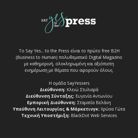
Το Say Yes... to the Press είναι το πρώτο free Β2Η
(Business to Human) πολυθεματικό Digital Magazino
με καθημερινή, ολοκληρωμένη και αξιόπιστη
ενημέρωση με θέματα που αφορούν όλους.
Η ομάδα SayYessers
Διεύθυνση:
Κλειώ Στυλιαρά
Διεύθυνση Σύνταξης:
Ευγενία Αντωνίου
Εμπορική Διεύθυνση:
Σταματία Βελάνη
Υπεύθυνη Λειτουργίας & Μάρκετινγκ:
Χρύσα Γώτα
Τεχνική Υποστήριξη:
BlackDot Web Services