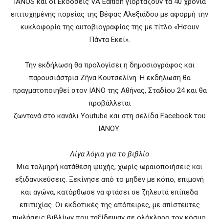
IANOS και οι Εκδόσεις VA Edition γιορτάζουν τα 40 χρόνια
επιτυχημένης πορείας της Βέφας Αλεξιάδου με αφορμή την
κυκλοφορία της αυτοβιογραφίας της με τίτλο «Ήσουν
Πάντα Εκεί».
Την εκδήλωση θα προλογίσει η δημοσιογράφος και
παρουσιάστρια Ζήνα Κουτσελίνη. Η εκδήλωση θα
πραγματοποιηθεί στον ΙΑΝΟ της Αθήνας, Σταδίου 24 και θα
προβάλλεται
ζωντανά στο κανάλι Youtube και στη σελίδα Facebook του
ΙΑΝΟΥ.
Λίγα λόγια για το βιβλίο
Μια τολμηρή κατάθεση ψυχής, χωρίς ωραιοποιήσεις και
εξιδανικεύσεις. Ξεκίνησε από το μηδέν με κόπο, επιμονή
και αγώνα, κατόρθωσε να φτάσει σε ζηλευτά επίπεδα
επιτυχίας. Οι εκδοτικές της απόπειρες, με απίστευτες
πωλήσεις βιβλίων που ταξίδεψαν σε ολόκληρο τον κόσμο,