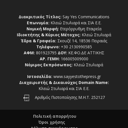
Διακριτικός Τίτλος:
Say Yes Communications
Επωνυμία:
Κλειώ Στυλιαρά και ΣΙΑ Ε.Ε.
Νομική Μορφή:
Ετερόρρυθμη Εταιρεία
Ιδιοκτήτης & Κύριος Μέτοχος:
Κλειώ Στυλιαρά
Έδρα & Γραφεία:
Σκουζέ 14, 18536 Πειραιάς
Τηλέφωνο:
+30 2130990585
ΑΦΜ:
801923795
ΔΟΥ:
ΚΕ.ΦΟ.ΔΕ ΑΤΤΙΚΗΣ
ΑΡ. ΓΕΜΗ:
166005009000
Νόμιμος Εκπρόσωπος:
Κλειώ Στυλιαρά
Ιστοσελίδα:
www.sayyestothepress.gr
Διαχειριστής & Δικαιούχος Domain Name:
Κλειώ Στυλιαρά και ΣΙΑ Ε.Ε.
Αριθμός Πιστοποίησης Μ.Η.Τ. 252127
Πολιτική απορρήτου
Όροι χρήσης