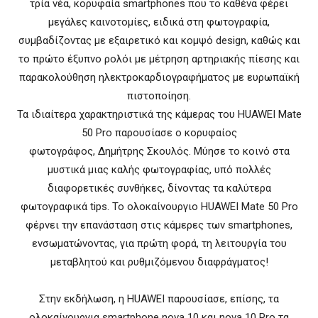
τρία νέα, κορυφαία smartphones που το καθένα φέρει
μεγάλες καινοτομίες, ειδικά στη φωτογραφία,
συμβαδίζοντας με εξαιρετικό και κομψό design, καθώς και
το πρώτο έξυπνο ρολόι με μέτρηση αρτηριακής πίεσης και
παρακολούθηση ηλεκτροκαρδιογραφήματος με ευρωπαϊκή
πιστοποίηση.
Τα ιδιαίτερα χαρακτηριστικά της κάμερας του HUAWEI Mate
50 Pro παρουσίασε ο κορυφαίος
φωτογράφος, Δημήτρης Σκουλός. Μύησε το κοινό στα
μυστικά μιας καλής φωτογραφίας, υπό πολλές
διαφορετικές συνθήκες, δίνοντας τα καλύτερα
φωτογραφικά tips. Το ολοκαίνουργιο HUAWEI Mate 50 Pro
φέρνει την επανάσταση στις κάμερες των smartphones,
ενσωματώνοντας, για πρώτη φορά, τη λειτουργία του
μεταβλητού και ρυθμιζόμενου διαφράγματος!
Στην εκδήλωση, η HUAWEI παρουσίασε, επίσης, τα
ολοκαίνουργια smartphone nova 10 και nova 10 Pro τα