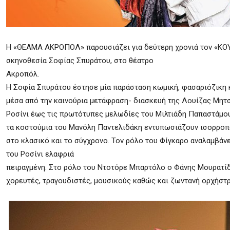
Η «ΘΕΑΜΑ ΑΚΡΟΠΟΛ» παρουσιάζει για δεύτερη χρονιά τον «ΚΟ
σκηνοθεσία Σοφίας Σπυράτου, στο θέατρο
Ακροπόλ.
Η Σοφία Σπυράτου έστησε μία παράσταση κωμική, φασαριόζικη 
μέσα από την καινούρια μετάφραση- διασκευή της Λουίζας Μητσ
Ροσίνι έως τις πρωτότυπες μελωδίες του Μιλτιάδη Παπαστάμου 
τα κοστούμια του Μανόλη Παντελιδάκη εντυπωσιάζουν ισορρο
στο κλασικό και το σύγχρονο. Τον ρόλο του Φίγκαρο αναλαμβάν
του Ροσίνι ελαφριά
πειραγμένη. Στο ρόλο του Ντοτόρε Μπαρτόλο ο Φάνης Μουρατίδ
χορευτές, τραγουδιστές, μουσικούς καθώς και ζωντανή ορχήστρ