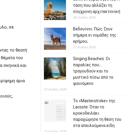
τάση που αλλάζει τη
σύγχρονη αρχιτεκτονική
28 Ιουλίου 2026
υλο, σε
Βεδουίνοι: Πώς ζουν
σήμερα οι νομάδες της
ερήμου;
27 Ιουλίου 2026
ντας το θεατή
 θέματα του
Singing Beaches: Οι
παραλίες που…
α σκηνικά και
τραγουδούν και το
μυστικό πίσω από το
ερίφημη άρια
φαινόμενο
23 Ιουλίου 2026
οιούς,
Το «Masterstroke» της
Lacoste: Όταν το
κροκοδειλάκι
παραχώρησε τη θέση του
στα απειλούμενα είδη
23 Ιουλίου 2026