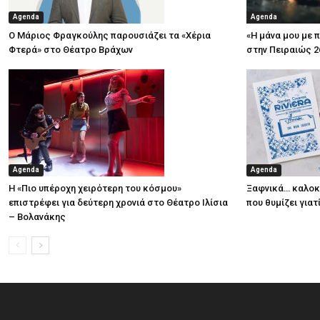
Agenda
Agenda
Ο Μάριος Φραγκούλης παρουσιάζει τα «Χέρια
«Η μάνα μου με 
Φτερά» στο Θέατρο Βράχων
στην Πειραιώς 2
Agenda
Agenda
Η «Πιο υπέροχη χειρότερη του κόσμου»
Ξαφνικά… καλοκα
επιστρέφει για δεύτερη χρονιά στο Θέατρο Ιλίσια
που θυμίζει για
– Βολανάκης