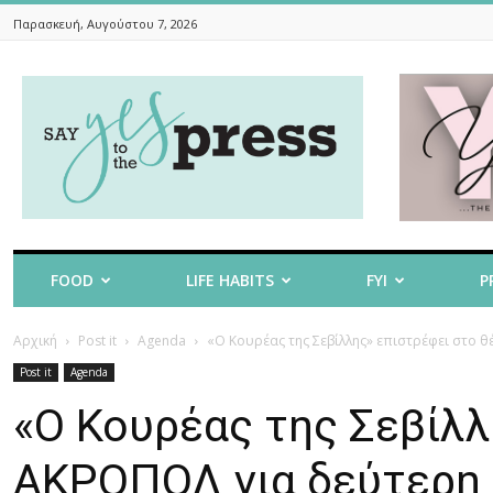
Παρασκευή, Αυγούστου 7, 2026
Say
Yes
To
The
Press
FOOD
LIFE HABITS
FYI
P
Αρχική
Post it
Agenda
«Ο Κουρέας της Σεβίλλης» επιστρέφει στο 
Post it
Agenda
«Ο Κουρέας της Σεβίλλ
ΑΚΡΟΠΟΛ για δεύτερη 