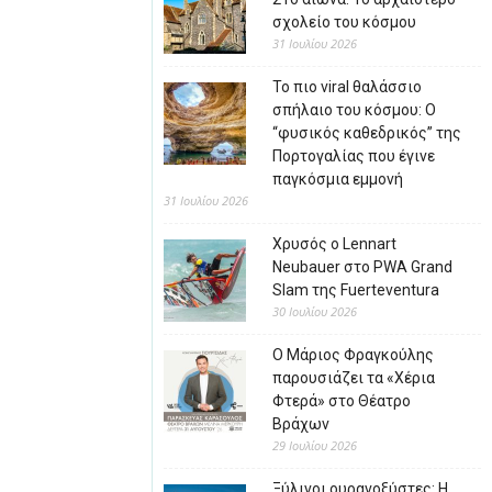
σχολείο του κόσμου
31 Ιουλίου 2026
Το πιο viral θαλάσσιο
σπήλαιο του κόσμου: Ο
“φυσικός καθεδρικός” της
Πορτογαλίας που έγινε
παγκόσμια εμμονή
31 Ιουλίου 2026
Χρυσός ο Lennart
Neubauer στο PWA Grand
Slam της Fuerteventura
30 Ιουλίου 2026
Ο Μάριος Φραγκούλης
παρουσιάζει τα «Χέρια
Φτερά» στο Θέατρο
Βράχων
29 Ιουλίου 2026
Ξύλινοι ουρανοξύστες: Η