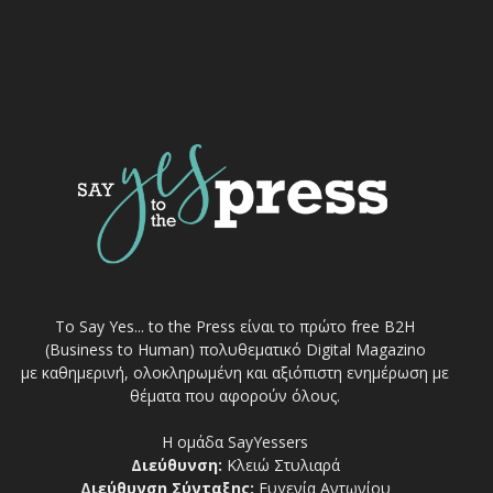
Το Say Yes... to the Press είναι το πρώτο free Β2Η
(Business to Human) πολυθεματικό Digital Magazino
με καθημερινή, ολοκληρωμένη και αξιόπιστη ενημέρωση με
θέματα που αφορούν όλους.
Η ομάδα SayYessers
Διεύθυνση:
Κλειώ Στυλιαρά
Διεύθυνση Σύνταξης:
Ευγενία Αντωνίου