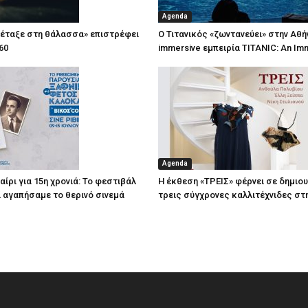
Agenda
πέταξε στη θάλασσα» επιστρέφει
Ο Τιτανικός «ζωντανεύει» στην Αθή
60
immersive εμπειρία TITANIC: An Im
Agenda
ίρι για 15η χρονιά: Το φεστιβάλ
Η έκθεση «ΤΡΕΙΣ» φέρνει σε δημιο
τί αγαπήσαμε το θερινό σινεμά
τρεις σύγχρονες καλλιτέχνιδες στ