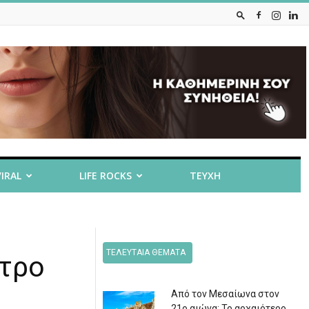
VIRAL
LIFE ROCKS
ΤΕΥΧΗ
ΤΕΛΕΥΤΑΙΑ ΘΕΜΑΤΑ
ατρο
Από τον Μεσαίωνα στον
21ο αιώνα: Το αρχαιότερο