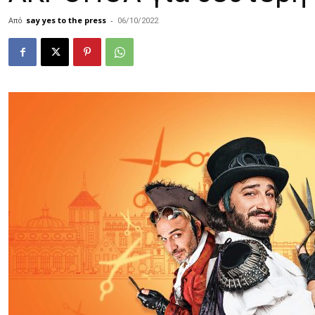
Από
say yes to the press
-
06/10/2022