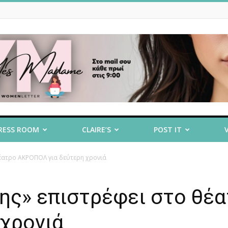
RESS ROOM
CLAIRE’S
POST IT
θέατρο ΑΚΡΟΠΟΛ για δεύτερη χρονιά
ης» επιστρέφει στο θέ
χρονιά