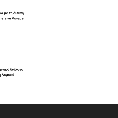
να με τη διεθνή
mersive Voyage
υργικό διάλογο
η Λεμεσό