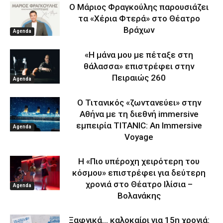
Ο Μάριος Φραγκούλης παρουσιάζει
τα «Χέρια Φτερά» στο Θέατρο
Βράχων
Agenda
«Η μάνα μου με πέταξε στη
θάλασσα» επιστρέφει στην
Πειραιώς 260
Agenda
Ο Τιτανικός «ζωντανεύει» στην
Αθήνα με τη διεθνή immersive
εμπειρία TITANIC: An Immersive
Agenda
Voyage
Η «Πιο υπέροχη χειρότερη του
κόσμου» επιστρέφει για δεύτερη
χρονιά στο Θέατρο Ιλίσια –
Agenda
Βολανάκης
Ξαφνικά… καλοκαίρι για 15η χρονιά: