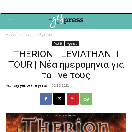
Αρχική
Post it
Agenda
Post it
Agenda
THERION | LEVIATHAN II
TOUR | Νέα ημερομηνία για
το live τους
Από
say yes to the press
-
06/10/2022