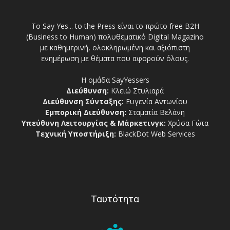
Το Say Yes... to the Press είναι το πρώτο free Β2Η
(Business to Human) πολυθεματικό Digital Magazino
με καθημερινή, ολοκληρωμένη και αξιόπιστη
ενημέρωση με θέματα που αφορούν όλους.
Η ομάδα SayYessers
Διεύθυνση:
Κλειώ Στυλιαρά
Διεύθυνση Σύνταξης:
Ευγενία Αντωνίου
Εμπορική Διεύθυνση:
Σταματία Βελάνη
Υπεύθυνη Λειτουργίας & Μάρκετινγκ:
Χρύσα Γώτα
Τεχνική Υποστήριξη:
BlackDot Web Services
Ταυτότητα