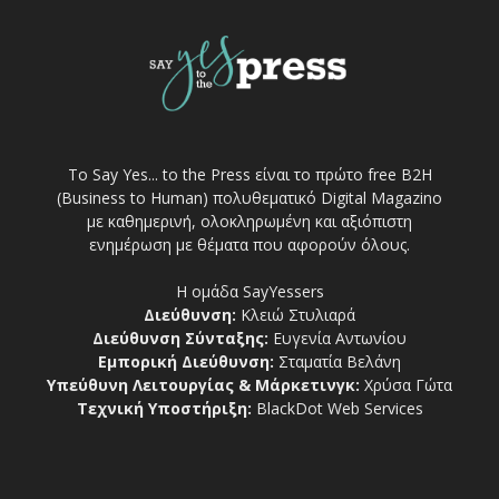
Το Say Yes... to the Press είναι το πρώτο free Β2Η
(Business to Human) πολυθεματικό Digital Magazino
με καθημερινή, ολοκληρωμένη και αξιόπιστη
ενημέρωση με θέματα που αφορούν όλους.
Η ομάδα SayYessers
Διεύθυνση:
Κλειώ Στυλιαρά
Διεύθυνση Σύνταξης:
Ευγενία Αντωνίου
Εμπορική Διεύθυνση:
Σταματία Βελάνη
Υπεύθυνη Λειτουργίας & Μάρκετινγκ:
Χρύσα Γώτα
Τεχνική Υποστήριξη:
BlackDot Web Services