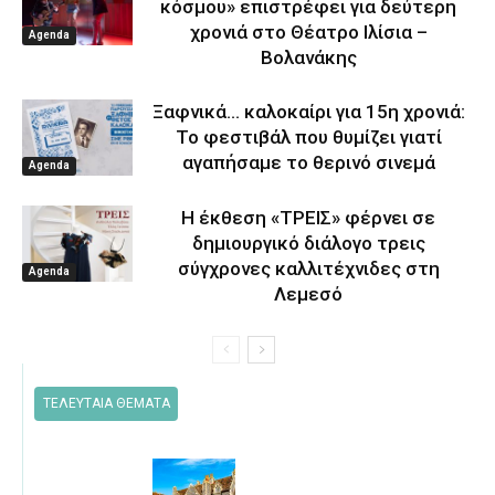
κόσμου» επιστρέφει για δεύτερη
χρονιά στο Θέατρο Ιλίσια –
Agenda
Βολανάκης
Ξαφνικά… καλοκαίρι για 15η χρονιά:
Το φεστιβάλ που θυμίζει γιατί
αγαπήσαμε το θερινό σινεμά
Agenda
Η έκθεση «ΤΡΕΙΣ» φέρνει σε
δημιουργικό διάλογο τρεις
σύγχρονες καλλιτέχνιδες στη
Agenda
Λεμεσό
ΤΕΛΕΥΤΑΙΑ ΘΕΜΑΤΑ