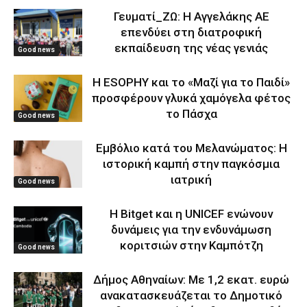
Γευματί_ΖΩ: Η Αγγελάκης ΑΕ
επενδύει στη διατροφική
εκπαίδευση της νέας γενιάς
Good news
Η ESOPHY και το «Μαζί για το Παιδί»
προσφέρουν γλυκά χαμόγελα φέτος
το Πάσχα
Good news
Εμβόλιο κατά του Μελανώματος: Η
ιστορική καμπή στην παγκόσμια
ιατρική
Good news
Η Bitget και η UNICEF ενώνουν
δυνάμεις για την ενδυνάμωση
κοριτσιών στην Καμπότζη
Good news
Δήμος Αθηναίων: Με 1,2 εκατ. ευρώ
ανακατασκευάζεται το Δημοτικό