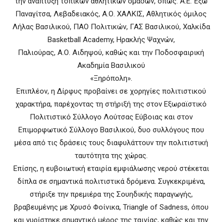
την ανάπτυξη τοπικών αθλητικών ομάδων, όπως: Α.Ε. Έξω
Παναγίτσα, Λεβαδειακός, Α.Ο. ΧΑΛΚΙΣ, Αθλητικός όμιλος
Λήλας Βασιλικού, ΠΑΟ Πολιτικών, ΓΑΣ Βασιλικού, Χαλκίδα
Basketball Academy, Ηρακλής Ψαχνών,
Παλιούρας, Α.Ο. Αιδηψού, καθώς και την Ποδοσφαιρική
Ακαδημία Βασιλικού
«Ξηρόπολη».
Επιπλέον, η Δίρφυς προβαίνει σε χορηγίες πολιτιστικού
χαρακτήρα, παρέχοντας τη στήριξή της στον Εξωραϊστικό
Πολιτιστικό Σύλλογο Λούτσας Εύβοιας και στον
Επιμορφωτικό Σύλλογο Βασιλικού, δυο συλλόγους που
μέσα από τις δράσεις τους διαφυλάττουν την πολιτιστική
ταυτότητα της χώρας.
Επίσης, η ευβοιωτική εταιρία εμφιάλωσης νερού στέκεται
δίπλα σε σημαντικά πολιτιστικά δρόμενα. Συγκεκριμένα,
στήριξε την πρεμιέρα της Σουηδικής παραγωγής,
βραβευμένης με Χρυσό Φοίνικα, Triangle of Sadness, όπου
και γυρίστηκε σημαντικό μέρος της ταινίας, καθώς και την