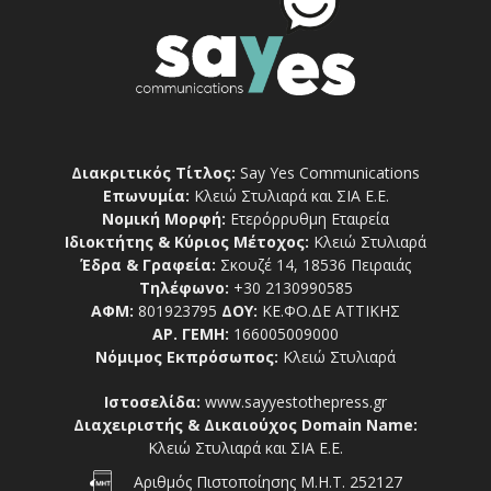
Διακριτικός Τίτλος:
Say Yes Communications
Επωνυμία:
Κλειώ Στυλιαρά και ΣΙΑ Ε.Ε.
Νομική Μορφή:
Ετερόρρυθμη Εταιρεία
Ιδιοκτήτης & Κύριος Μέτοχος:
Κλειώ Στυλιαρά
Έδρα & Γραφεία:
Σκουζέ 14, 18536 Πειραιάς
Τηλέφωνο:
+30 2130990585
ΑΦΜ:
801923795
ΔΟΥ:
ΚΕ.ΦΟ.ΔΕ ΑΤΤΙΚΗΣ
ΑΡ. ΓΕΜΗ:
166005009000
Νόμιμος Εκπρόσωπος:
Κλειώ Στυλιαρά
Ιστοσελίδα:
www.sayyestothepress.gr
Διαχειριστής & Δικαιούχος Domain Name:
Κλειώ Στυλιαρά και ΣΙΑ Ε.Ε.
Αριθμός Πιστοποίησης Μ.Η.Τ. 252127