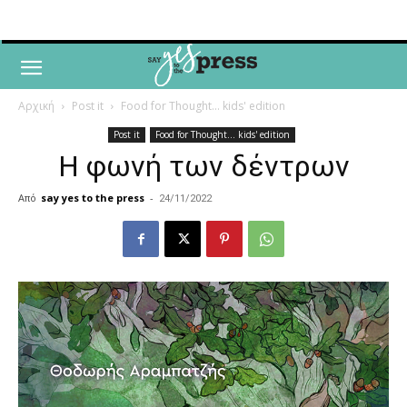
Αρχική
Post it
Food for Thought... kids' edition
Post it
Food for Thought... kids' edition
Η φωνή των δέντρων
Από
say yes to the press
-
24/11/2022