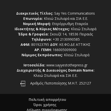
Διακριτικός Τίτλος:
Say Yes Communications
Επωνυμία:
Κλειώ Στυλιαρά και ΣΙΑ Ε.Ε.
Νομική Μορφή:
Ετερόρρυθμη Εταιρεία
Ιδιοκτήτης & Κύριος Μέτοχος:
Κλειώ Στυλιαρά
Έδρα & Γραφεία:
Σκουζέ 14, 18536 Πειραιάς
Τηλέφωνο:
+30 2130990585
ΑΦΜ:
801923795
ΔΟΥ:
ΚΕ.ΦΟ.ΔΕ ΑΤΤΙΚΗΣ
ΑΡ. ΓΕΜΗ:
166005009000
Νόμιμος Εκπρόσωπος:
Κλειώ Στυλιαρά
Ιστοσελίδα:
www.sayyestothepress.gr
Διαχειριστής & Δικαιούχος Domain Name:
Κλειώ Στυλιαρά και ΣΙΑ Ε.Ε.
Αριθμός Πιστοποίησης Μ.Η.Τ. 252127
Πολιτική απορρήτου
Όροι χρήσης
Δήλωση συμμόρφωσης