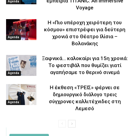
εμπειρία TITANIC: An Immersive
Agenda
Voyage
Η «Πιο υπέροχη χειρότερη του
κόσμου» επιστρέφει για δεύτερη
χρονιά στο Θέατρο Ιλίσια –
Agenda
Βολανάκης
Ξαφνικά… καλοκαίρι για 15η χρονιά:
Το φεστιβάλ που θυμίζει γιατί
αγαπήσαμε το θερινό σινεμά
Agenda
Η έκθεση «ΤΡΕΙΣ» φέρνει σε
δημιουργικό διάλογο τρεις
σύγχρονες καλλιτέχνιδες στη
Agenda
Λεμεσό