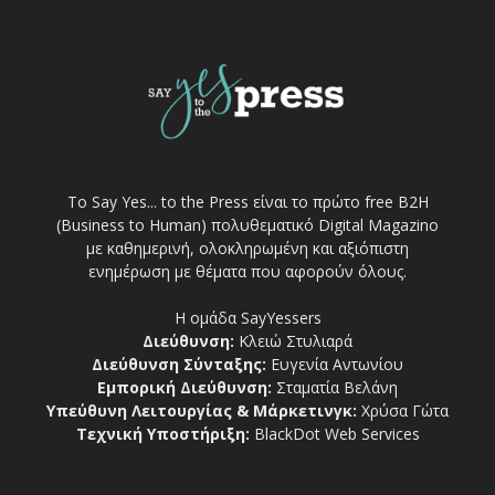
Το Say Yes... to the Press είναι το πρώτο free Β2Η
(Business to Human) πολυθεματικό Digital Magazino
με καθημερινή, ολοκληρωμένη και αξιόπιστη
ενημέρωση με θέματα που αφορούν όλους.
Η ομάδα SayYessers
Διεύθυνση:
Κλειώ Στυλιαρά
Διεύθυνση Σύνταξης:
Ευγενία Αντωνίου
Εμπορική Διεύθυνση:
Σταματία Βελάνη
Υπεύθυνη Λειτουργίας & Μάρκετινγκ:
Χρύσα Γώτα
Τεχνική Υποστήριξη:
BlackDot Web Services