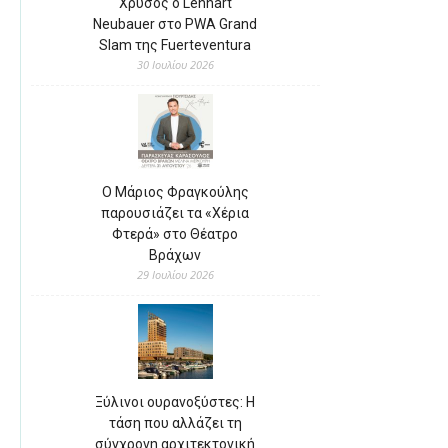
Χρυσός ο Lennart
Neubauer στο PWA Grand
Slam της Fuerteventura
30 Ιουλίου 2026
Ο Μάριος Φραγκούλης
παρουσιάζει τα «Χέρια
Φτερά» στο Θέατρο
Βράχων
29 Ιουλίου 2026
Ξύλινοι ουρανοξύστες: Η
τάση που αλλάζει τη
σύγχρονη αρχιτεκτονική