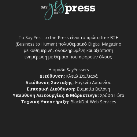
Το Say Yes... to the Press είναι το πρώτο free Β2Η
(Business to Human) πολυθεματικό Digital Magazino
με καθημερινή, ολοκληρωμένη και αξιόπιστη
ενημέρωση με θέματα που αφορούν όλους.
Η ομάδα SayYessers
Διεύθυνση:
Κλειώ Στυλιαρά
Διεύθυνση Σύνταξης:
Ευγενία Αντωνίου
Εμπορική Διεύθυνση:
Σταματία Βελάνη
Υπεύθυνη Λειτουργίας & Μάρκετινγκ:
Χρύσα Γώτα
Τεχνική Υποστήριξη:
BlackDot Web Services