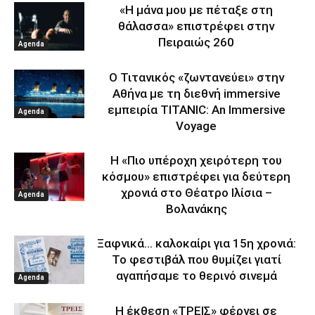
«Η μάνα μου με πέταξε στη
θάλασσα» επιστρέφει στην
Πειραιώς 260
Agenda
Ο Τιτανικός «ζωντανεύει» στην
Αθήνα με τη διεθνή immersive
εμπειρία TITANIC: An Immersive
Agenda
Voyage
Η «Πιο υπέροχη χειρότερη του
κόσμου» επιστρέφει για δεύτερη
χρονιά στο Θέατρο Ιλίσια –
Agenda
Βολανάκης
Ξαφνικά… καλοκαίρι για 15η χρονιά:
Το φεστιβάλ που θυμίζει γιατί
αγαπήσαμε το θερινό σινεμά
Agenda
Η έκθεση «ΤΡΕΙΣ» φέρνει σε