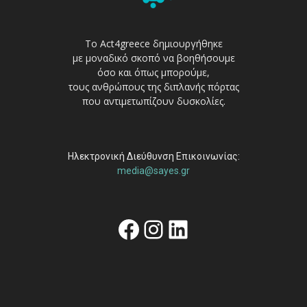
Το Act4greece δημιουργήθηκε
με μοναδικό σκοπό να βοηθήσουμε
όσο και όπως μπορούμε,
τους ανθρώπους της διπλανής πόρτας
που αντιμετωπίζουν δυσκολίες.
Ηλεκτρονική Διεύθυνση Επικοινωνίας:
media@sayes.gr
Facebook
Instagram
Linkedin