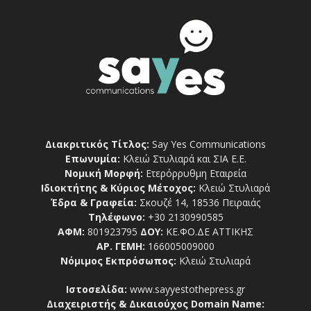
Διακριτικός Τίτλος:
Say Yes Communications
Επωνυμία:
Κλειώ Στυλιαρά και ΣΙΑ Ε.Ε.
Νομική Μορφή:
Ετερόρρυθμη Εταιρεία
Ιδιοκτήτης & Κύριος Μέτοχος:
Κλειώ Στυλιαρά
Έδρα & Γραφεία:
Σκουζέ 14, 18536 Πειραιάς
Τηλέφωνο:
+30 2130990585
ΑΦΜ:
801923795
ΔΟΥ:
ΚΕ.ΦΟ.ΔΕ ΑΤΤΙΚΗΣ
ΑΡ. ΓΕΜΗ:
166005009000
Νόμιμος Εκπρόσωπος:
Κλειώ Στυλιαρά
Ιστοσελίδα:
www.sayyestothepress.gr
Διαχειριστής & Δικαιούχος Domain Name: