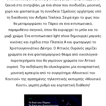
ξεκινά στο σιντριβάνι, με ένα show που συνδυάζει, μουσική,
χορό και φαντασία με τη συνοδεία 12μελούς ορχήστρας υπό
τη διεύθυνση του Ανδρέα Τσελίκα. Σειρά έχει το φως που
θα μεταμορφώσει το Πάρκο σε ένα εντυπωσιακό,
παραμυθένιο σκηνικό, όπου θα κυριαρχεί το μπλε και το
μωβ χρώμα. Ένα εντυπωσιακό light show δημιουργεί μαγικές
εικόνες και σχέδια στην Πλατεία Α και φωταγωγεί το
Χριστουγεννιάτικο Δέντρο. Ο Αττικός Ουρανός γεμίζει
χρώματα σε ένα φαντασμαγορικό θέαμα από οικολογικά-
πυροτεχνήματα που θα γεμίσουν χρώματα τον Αττικό
ουρανό. Την εκδήλωση θα ολοκληρώσει μία συναρπαστική
μουσική εμπειρία από το συγκρότημα «Μουσικοί του
Κουτιού» της αγαπημένης τηλεοπτικής εκπομπής «Μουσικό
Κουτί», γεμάτη ρυθμό και εορταστική διάθεση!