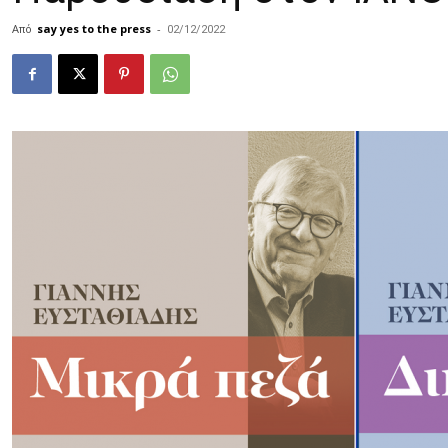
Από
say yes to the press
-
02/12/2022