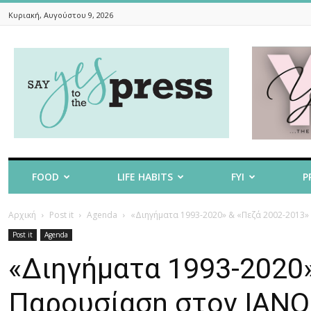
Κυριακή, Αυγούστου 9, 2026
Say
Yes
To
The
Press
FOOD
LIFE HABITS
FYI
P
Αρχική
Post it
Agenda
«Διηγήματα 1993-2020» & «Πεζά 2002-2013»
Post it
Agenda
«Διηγήματα 1993-2020»
Παρουσίαση στον ΙΑΝΟ