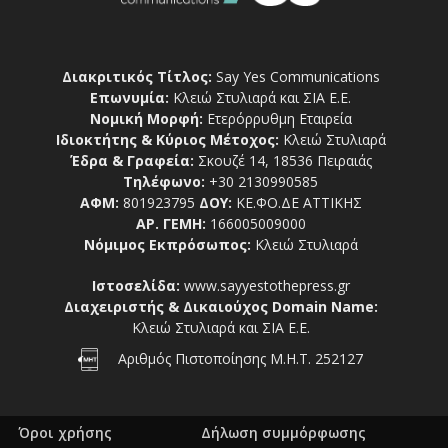
Διακριτικός Τίτλος:
Say Yes Communications
Επωνυμία:
Κλειώ Στυλιαρά και ΣΙΑ Ε.Ε.
Νομική Μορφή:
Ετερόρρυθμη Εταιρεία
Ιδιοκτήτης & Κύριος Μέτοχος:
Κλειώ Στυλιαρά
Έδρα & Γραφεία:
Σκουζέ 14, 18536 Πειραιάς
Τηλέφωνο:
+30 2130990585
ΑΦΜ:
801923795
ΔΟΥ:
ΚΕ.ΦΟ.ΔΕ ΑΤΤΙΚΗΣ
ΑΡ. ΓΕΜΗ:
166005009000
Νόμιμος Εκπρόσωπος:
Κλειώ Στυλιαρά
Ιστοσελίδα:
www.sayyestothepress.gr
Διαχειριστής & Δικαιούχος Domain Name:
Κλειώ Στυλιαρά και ΣΙΑ Ε.Ε.
Αριθμός Πιστοποίησης Μ.Η.Τ. 252127
Όροι χρήσης
Δήλωση συμμόρφωσης