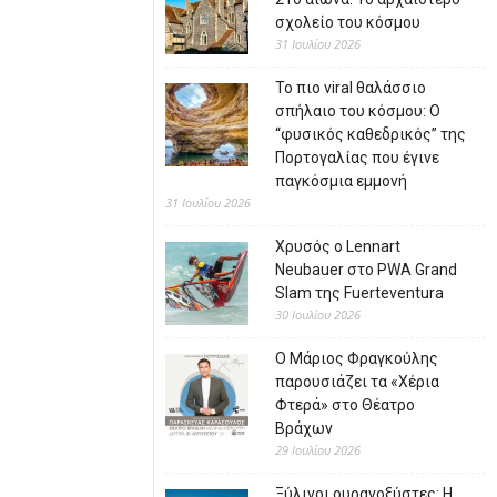
σχολείο του κόσμου
31 Ιουλίου 2026
Το πιο viral θαλάσσιο
σπήλαιο του κόσμου: Ο
“φυσικός καθεδρικός” της
Πορτογαλίας που έγινε
παγκόσμια εμμονή
31 Ιουλίου 2026
Χρυσός ο Lennart
Neubauer στο PWA Grand
Slam της Fuerteventura
30 Ιουλίου 2026
Ο Μάριος Φραγκούλης
παρουσιάζει τα «Χέρια
Φτερά» στο Θέατρο
Βράχων
29 Ιουλίου 2026
Ξύλινοι ουρανοξύστες: Η