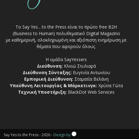
Το Say Yes... to the Press είναι το πρώτο free Β2Η
(Business to Human) πολυθεματικό Digital Magazino
με καθημερινή, ολοκληρωμένη και αξιόπιστη ενημέρωση με
θέματα που αφορούν όλους.
Η ομάδα SayYessers
Διεύθυνση:
Κλειώ Στυλιαρά
Διεύθυνση Σύνταξης:
Ευγενία Αντωνίου
Εμπορική Διεύθυνση:
Σταματία Βελάνη
Υπεύθυνη Λειτουργίας & Μάρκετινγκ:
Χρύσα Γώτα
Τεχνική Υποστήριξη:
BlackDot Web Services
Say Yes to the Press - 2026 -
Design by