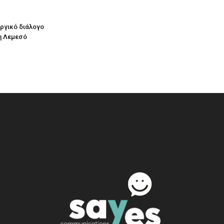
υργικό διάλογο
η Λεμεσό