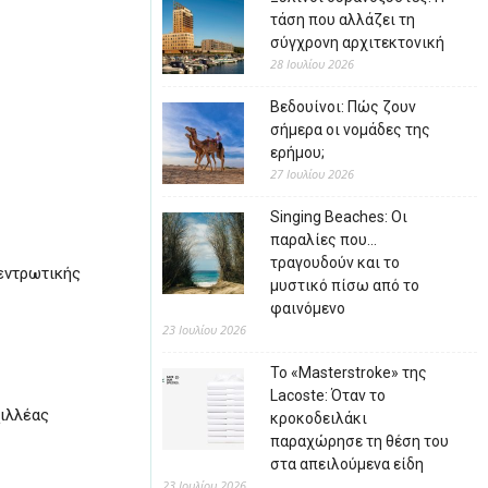
τάση που αλλάζει τη
σύγχρονη αρχιτεκτονική
28 Ιουλίου 2026
Βεδουίνοι: Πώς ζουν
σήμερα οι νομάδες της
ερήμου;
27 Ιουλίου 2026
Singing Beaches: Οι
παραλίες που…
τραγουδούν και το
εντρωτικής
μυστικό πίσω από το
φαινόμενο
23 Ιουλίου 2026
Το «Masterstroke» της
Lacoste: Όταν το
ιλλέας
κροκοδειλάκι
παραχώρησε τη θέση του
στα απειλούμενα είδη
23 Ιουλίου 2026