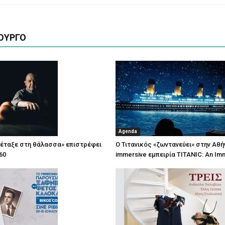
ΟΥΡΓΟ
Agenda
πέταξε στη θάλασσα» επιστρέφει
Ο Τιτανικός «ζωντανεύει» στην Αθή
60
immersive εμπειρία TITANIC: An Im