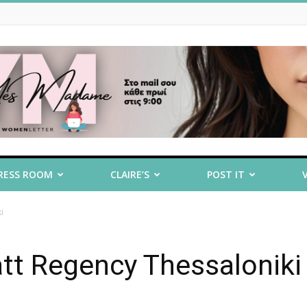
RESS ROOM
CLAIRE’S
POST IT
i
tt Regency Thessaloniki