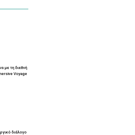
να με τη διεθνή
mersive Voyage
υργικό διάλογο