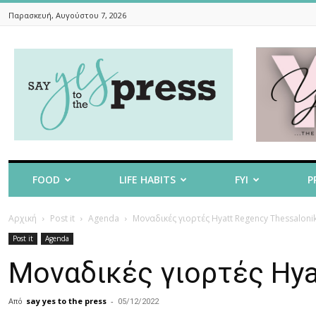
Παρασκευή, Αυγούστου 7, 2026
Say
Yes
To
The
Press
FOOD
LIFE HABITS
FYI
P
Αρχική
Post it
Agenda
Μοναδικές γιορτές Hyatt Regency Thessalonik
Post it
Agenda
Μοναδικές γιορτές Hya
Από
say yes to the press
-
05/12/2022