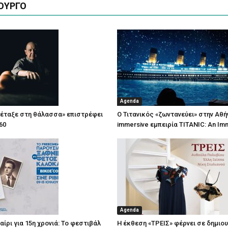
ΟΥΡΓΟ
Agenda
πέταξε στη θάλασσα» επιστρέφει
Ο Τιτανικός «ζωντανεύει» στην Αθή
60
immersive εμπειρία TITANIC: An Im
Agenda
ίρι για 15η χρονιά: Το φεστιβάλ
Η έκθεση «ΤΡΕΙΣ» φέρνει σε δημιο