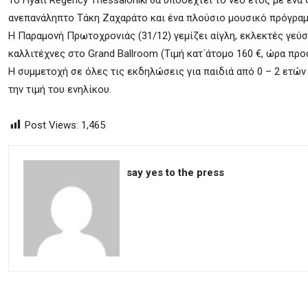
Το Hyatt Regency Thessaloniki θα υποδεχτεί το νέο έτος με ένα
ανεπανάληπτο Τάκη Ζαχαράτο και ένα πλούσιο μουσικό πρόγραμμ
Η Παραμονή Πρωτοχρονιάς (31/12) γεμίζει αίγλη, εκλεκτές γεύσ
καλλιτέχνες στο Grand Ballroom (Τιμή κατ΄άτομο 160 €, ώρα προ
Η συμμετοχή σε όλες τις εκδηλώσεις για παιδιά από 0 – 2 ετώ
την τιμή του ενηλίκου.
Post Views:
1,465
say yes to the press