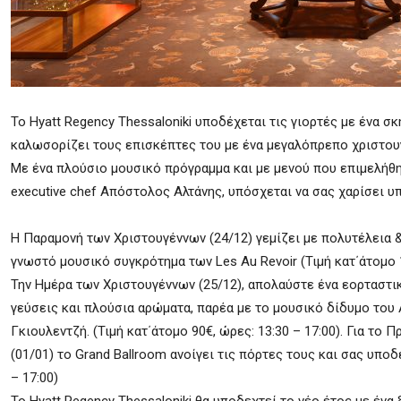
Το Hyatt Regency Thessaloniki υποδέχεται τις γιορτές με ένα σκ
καλωσορίζει τους επισκέπτες του με ένα μεγαλόπρεπο χριστουγ
Με ένα πλούσιο μουσικό πρόγραμμα και με μενού που επιμελήθηκ
executive chef Απόστολος Αλτάνης, υπόσχεται να σας χαρίσει υ
H Παραμονή των Χριστουγέννων (24/12) γεμίζει με πολυτέλεια 
γνωστό μουσικό συγκρότημα των Les Au Revoir (Τιμή κατ΄άτομο 
Την Hμέρα των Χριστουγέννων (25/12), απολαύστε ένα εορταστι
γεύσεις και πλούσια αρώματα, παρέα με το μουσικό δίδυμο του
Γκιουλεντζή. (Τιμή κατ΄άτομο 90€, ώρες: 13:30 – 17:00). Για το
(01/01) το Grand Ballroom ανοίγει τις πόρτες τους και σας υποδ
– 17:00)