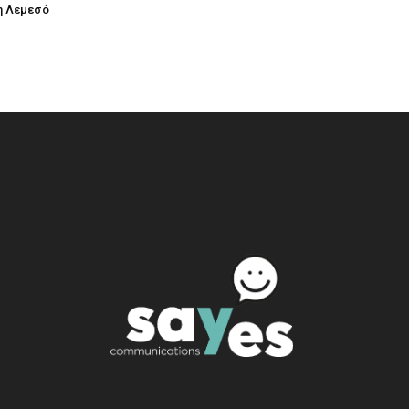
η Λεμεσό