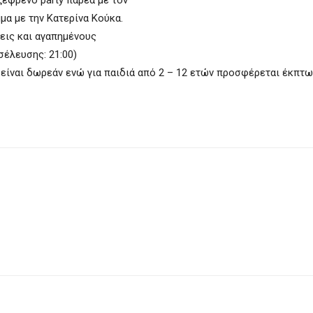
 ξέφρενο party παρέα με τον
α με την Κατερίνα Κούκα.
εις και αγαπημένους
σέλευσης: 21:00)
ν είναι δωρεάν ενώ για παιδιά από 2 – 12 ετών προσφέρεται έκπτ