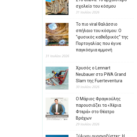
σχολείο του κόσμου
31 Ιουλίου 2026
Το πιο viral θαλάσσιο
σπήλαιο του κόσμου: Ο
“φυσικός καθεδρικός” της
Πορτογαλίας που έγινε
παγκόσμια εμμονή
31 Ιουλίου 2026
Χρυσός ο Lennart
Neubauer στο PWA Grand
Slam της Fuerteventura
30 Ιουλίου 2026
Ο Μάριος Φραγκούλης
παρουσιάζει τα «Χέρια
Φτερά» στο Θέατρο
Βράχων
29 Ιουλίου 2026
Ξύλινοι ουρανοξύστες: Η