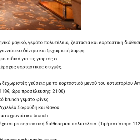
ηνικό μαγικό, γεμάτο πολυτέλεια, ζεστασιά και εορταστική διάθεσ
εννιάτικο δέντρο και ξεχωριστή λάμψη.
ε ειδικά για τις γιορτές ο
πέροχες εορταστικές στιγμές.
& ξεχωριστές γεύσεις με το εορταστικό μενού του εστιατορίου Am
118€, ώρα προσέλευσης: 21:00)
κό brunch γεμάτο φίνες
 Αχιλλέα Σοφούδη και Θανου
 Πρωτοχρονιάτικο brunch
έχεται με εορταστική διάθεση και πολυτέλεια. (Τιμή κατ΄άτομο 112