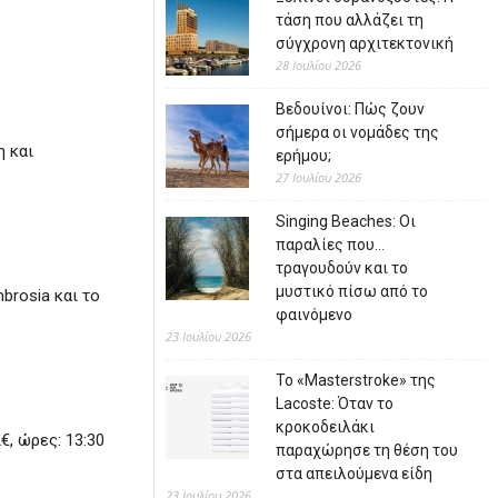
τάση που αλλάζει τη
σύγχρονη αρχιτεκτονική
28 Ιουλίου 2026
Βεδουίνοι: Πώς ζουν
σήμερα οι νομάδες της
η και
ερήμου;
27 Ιουλίου 2026
Singing Beaches: Οι
παραλίες που…
τραγουδούν και το
μυστικό πίσω από το
brosia και το
φαινόμενο
23 Ιουλίου 2026
Το «Masterstroke» της
Lacoste: Όταν το
κροκοδειλάκι
€, ώρες: 13:30
παραχώρησε τη θέση του
στα απειλούμενα είδη
23 Ιουλίου 2026