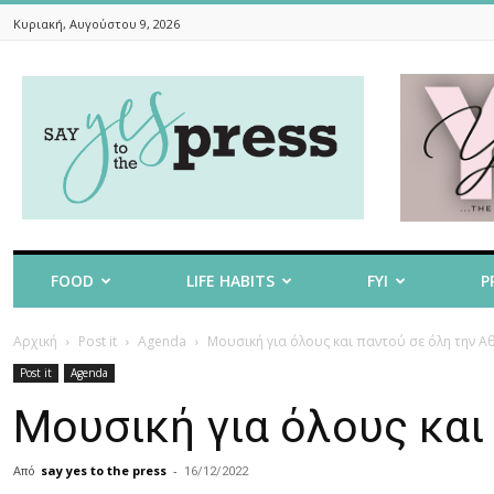
Κυριακή, Αυγούστου 9, 2026
Say
Yes
To
The
Press
FOOD
LIFE HABITS
FYI
P
Αρχική
Post it
Agenda
Μουσική για όλους και παντού σε όλη την Α
Post it
Agenda
Μουσική για όλους και
Από
say yes to the press
-
16/12/2022