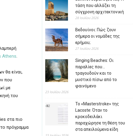
τάση που αλλάζει τη
σύγχρονη αρχιτεκτονική
28 Ιουλίου 2026
Βεδουίνοι: Πώς ζουν
σήμερα οι νομάδες της
ερήμου;
 λαμπερή
27 Ιουλίου 2026
is Athens
.
Singing Beaches: Οι
παραλίες που…
ν θα είναι,
τραγουδούν και το
ων που
μυστικό πίσω από το
φαινόμενο
ωί με
23 Ιουλίου 2026
σκηνή του
Το «Masterstroke» της
Lacoste: Όταν το
κροκοδειλάκι
ies στα πιο
παραχώρησε τη θέση του
 το πρόγραμμα
στα απειλούμενα είδη
23 Ιουλίου 2026