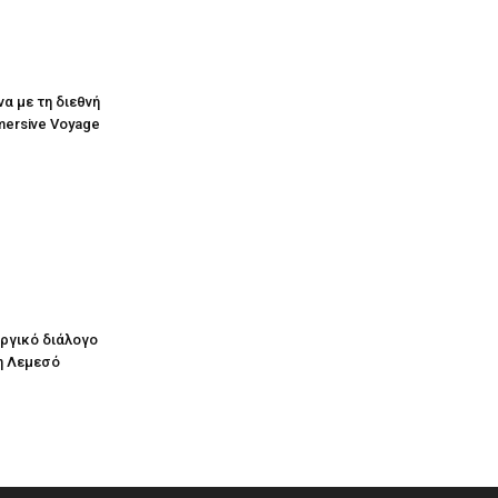
να με τη διεθνή
mersive Voyage
υργικό διάλογο
η Λεμεσό