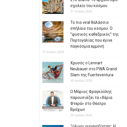
σχολείο του κόσμου
31 Ιουλίου 2026
Το πιο viral θαλάσσιο
σπήλαιο του κόσμου: Ο
“φυσικός καθεδρικός” της
Πορτογαλίας που έγινε
παγκόσμια εμμονή
31 Ιουλίου 2026
Χρυσός ο Lennart
Neubauer στο PWA Grand
Slam της Fuerteventura
30 Ιουλίου 2026
Ο Μάριος Φραγκούλης
παρουσιάζει τα «Χέρια
Φτερά» στο Θέατρο
Βράχων
29 Ιουλίου 2026
Ξύλινοι ουρανοξύστες: Η