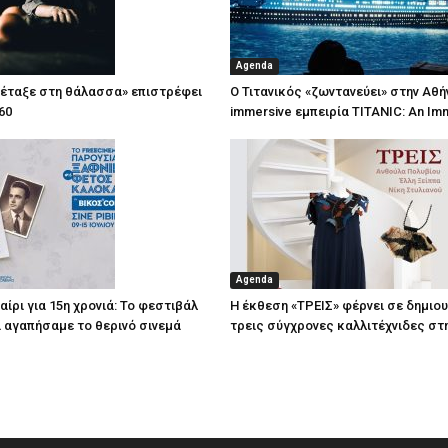
Agenda
πέταξε στη θάλασσα» επιστρέφει
Ο Τιτανικός «ζωντανεύει» στην Αθή
60
immersive εμπειρία TITANIC: An Im
Agenda
ίρι για 15η χρονιά: Το φεστιβάλ
Η έκθεση «ΤΡΕΙΣ» φέρνει σε δημιο
τί αγαπήσαμε το θερινό σινεμά
τρεις σύγχρονες καλλιτέχνιδες στ