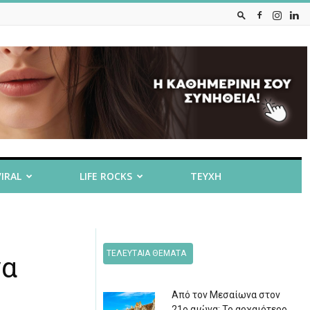
VIRAL
LIFE ROCKS
ΤΕΥΧΗ
ΤΕΛΕΥΤΑΙΑ ΘΕΜΑΤΑ
να
Από τον Μεσαίωνα στον
21ο αιώνα: Το αρχαιότερο