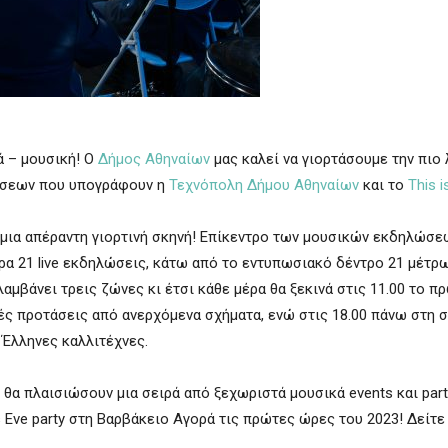
ά – μουσική! Ο
Δήμος Αθηναίων
μας καλεί να γιορτάσουμε την πιο
ώσεων που υπογράφουν η
Τεχνόπολη Δήμου Αθηναίων
και το
This 
μια απέραντη γιορτινή σκηνή! Επίκεντρο των μουσικών εκδηλώσεω
ώρα 21 live εκδηλώσεις, κάτω από το εντυπωσιακό δέντρο 21 μέτρ
μβάνει τρεις ζώνες κι έτσι κάθε μέρα θα ξεκινά στις 11.00 το πρ
ές προτάσεις από ανερχόμενα σχήματα, ενώ στις 18.00 πάνω στη 
 Έλληνες καλλιτέχνες.
α πλαισιώσουν μια σειρά από ξεχωριστά μουσικά events και part
Eve party στη Βαρβάκειο Αγορά τις πρώτες ώρες του 2023! Δείτε