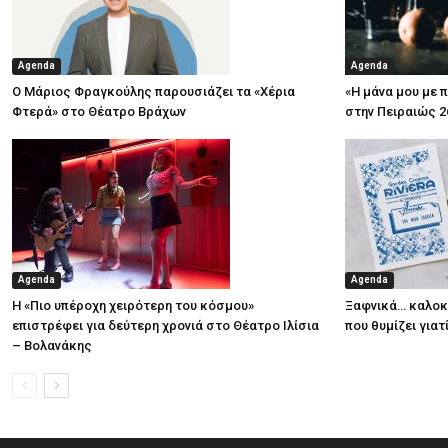
Agenda
Agenda
Ο Μάριος Φραγκούλης παρουσιάζει τα «Χέρια
«Η μάνα μου με 
Φτερά» στο Θέατρο Βράχων
στην Πειραιώς 2
Agenda
Agenda
Η «Πιο υπέροχη χειρότερη του κόσμου»
Ξαφνικά… καλοκα
επιστρέφει για δεύτερη χρονιά στο Θέατρο Ιλίσια
που θυμίζει για
– Βολανάκης