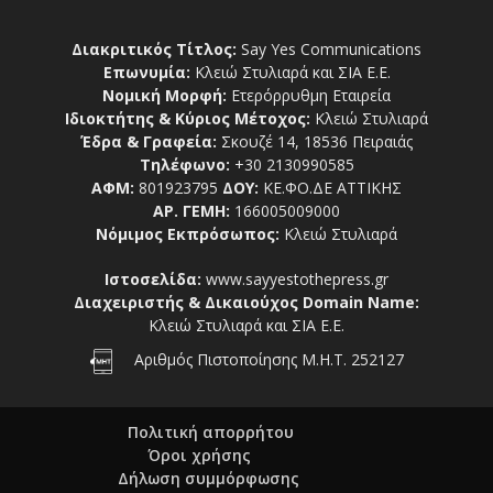
Διακριτικός Τίτλος:
Say Yes Communications
Επωνυμία:
Κλειώ Στυλιαρά και ΣΙΑ Ε.Ε.
Νομική Μορφή:
Ετερόρρυθμη Εταιρεία
Ιδιοκτήτης & Κύριος Μέτοχος:
Κλειώ Στυλιαρά
Έδρα & Γραφεία:
Σκουζέ 14, 18536 Πειραιάς
Τηλέφωνο:
+30 2130990585
ΑΦΜ:
801923795
ΔΟΥ:
ΚΕ.ΦΟ.ΔΕ ΑΤΤΙΚΗΣ
ΑΡ. ΓΕΜΗ:
166005009000
Νόμιμος Εκπρόσωπος:
Κλειώ Στυλιαρά
Ιστοσελίδα:
www.sayyestothepress.gr
Διαχειριστής & Δικαιούχος Domain Name:
Κλειώ Στυλιαρά και ΣΙΑ Ε.Ε.
Αριθμός Πιστοποίησης Μ.Η.Τ. 252127
Πολιτική απορρήτου
Όροι χρήσης
Δήλωση συμμόρφωσης