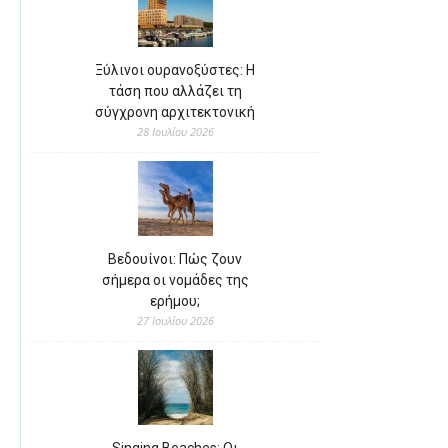
Ξύλινοι ουρανοξύστες: Η
τάση που αλλάζει τη
σύγχρονη αρχιτεκτονική
28 Ιουλίου 2026
Βεδουίνοι: Πώς ζουν
σήμερα οι νομάδες της
ερήμου;
27 Ιουλίου 2026
Singing Beaches: Οι