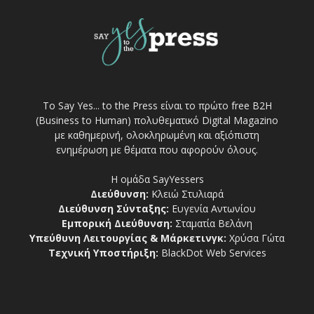
Το Say Yes... to the Press είναι το πρώτο free Β2Η
(Business to Human) πολυθεματικό Digital Magazino
με καθημερινή, ολοκληρωμένη και αξιόπιστη
ενημέρωση με θέματα που αφορούν όλους.
Η ομάδα SayYessers
Διεύθυνση:
Κλειώ Στυλιαρά
Διεύθυνση Σύνταξης:
Ευγενία Αντωνίου
Εμπορική Διεύθυνση:
Σταματία Βελάνη
Υπεύθυνη Λειτουργίας & Μάρκετινγκ:
Χρύσα Γώτα
Τεχνική Υποστήριξη:
BlackDot Web Services