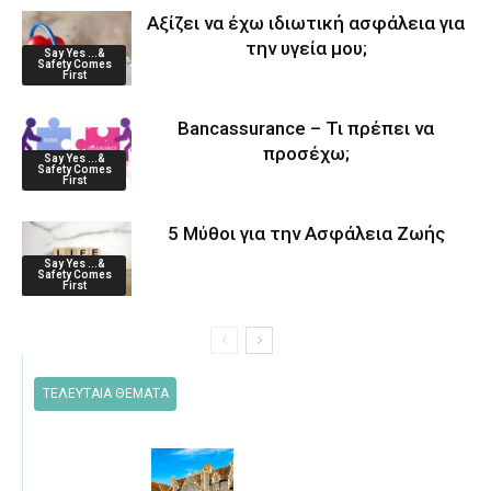
Αξίζει να έχω ιδιωτική ασφάλεια για
την υγεία μου;
Say Yes ...&
Safety Comes
First
Bancassurance – Τι πρέπει να
προσέχω;
Say Yes ...&
Safety Comes
First
5 Μύθοι για την Ασφάλεια Ζωής
Say Yes ...&
Safety Comes
First
ΤΕΛΕΥΤΑΙΑ ΘΕΜΑΤΑ