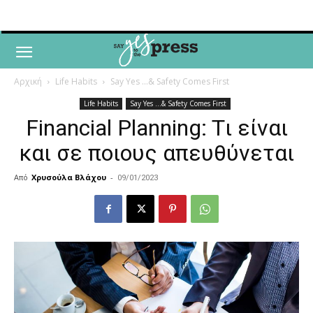
Αρχική
Life Habits
Say Yes ...& Safety Comes First
Life Habits
Say Yes ...& Safety Comes First
Financial Planning: Tι είναι
και σε ποιους απευθύνεται
Από
Χρυσούλα Βλάχου
-
09/01/2023