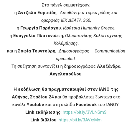
Στο πάνελ συμμετέχουν:
η
Άντζελα Ευριπίδη
,
Διευθύντρια τομέα μόδας και
ομορφιάς ΙΕΚ ΔΕΛΤΑ 360
,
η
Γεωργία Παράσχου
, Ιδρύτρια
Humanity
Greece
,
η
Ευαγγελία Πλατανιώτη
,
Ολυμπιονίκης Καλλιτεχνικής
Κολύμβησης
,
και η
Σοφία Τουντούρη
,
Δημοσιογράφος –
Communication
specialist
.
Τη συζήτηση συντονίζει η δημοσιογράφος
Αλεξάνδρα
Αγγελοπούλου
.
Η εκδήλωση θα πραγματοποιηθεί στον ΙΑΝΟ της
Αθήνας, Σταδίου 24
και θα προβάλλεται ζωντανά στο
κανάλι
Youtube
και στη σελίδα
Facebook
του ΙΑΝΟΥ.
Link
εκδήλωσης
:
https://bit.ly/3VLNSmS
Link
βιβλίου
:
https://bit.ly/3AVxrMm