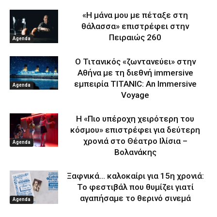
«Η μάνα μου με πέταξε στη
θάλασσα» επιστρέφει στην
Πειραιώς 260
Agenda
Ο Τιτανικός «ζωντανεύει» στην
Αθήνα με τη διεθνή immersive
εμπειρία TITANIC: An Immersive
Agenda
Voyage
Η «Πιο υπέροχη χειρότερη του
κόσμου» επιστρέφει για δεύτερη
χρονιά στο Θέατρο Ιλίσια –
Agenda
Βολανάκης
Ξαφνικά… καλοκαίρι για 15η χρονιά:
Το φεστιβάλ που θυμίζει γιατί
αγαπήσαμε το θερινό σινεμά
Agenda