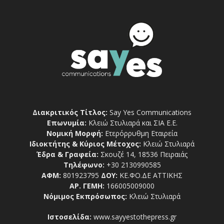
Διακριτικός Τίτλος:
Say Yes Communications
Επωνυμία:
Κλειώ Στυλιαρά και ΣΙΑ Ε.Ε.
Νομική Μορφή:
Ετερόρρυθμη Εταιρεία
Ιδιοκτήτης & Κύριος Μέτοχος:
Κλειώ Στυλιαρά
Έδρα & Γραφεία:
Σκουζέ 14, 18536 Πειραιάς
Τηλέφωνο:
+30 2130990585
ΑΦΜ:
801923795
ΔΟΥ:
ΚΕ.ΦΟ.ΔΕ ΑΤΤΙΚΗΣ
ΑΡ. ΓΕΜΗ:
166005009000
Νόμιμος Εκπρόσωπος:
Κλειώ Στυλιαρά
Ιστοσελίδα:
www.sayyestothepress.gr