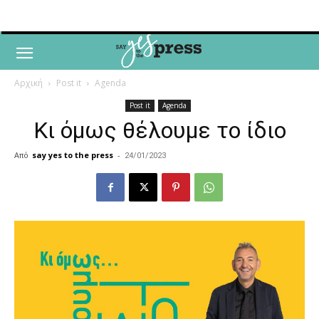
Αρχική
Post it
Agenda
Post it
Agenda
Κι όμως θέλουμε το ίδιο
Από
say yes to the press
-
24/01/2023