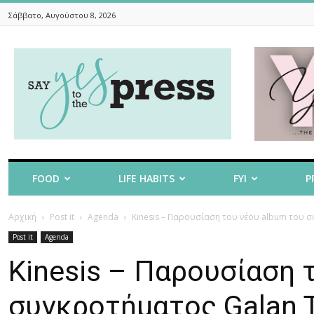
Σάββατο, Αυγούστου 8, 2026
Say
Yes
To
The
Press
FOOD
LIFE HABITS
FYI
P
Αρχική
Post it
Agenda
Kinesis – Παρουσίαση του νέου album του σ
Post it
Agenda
Kinesis – Παρουσίαση 
συγκροτήματος Galan T