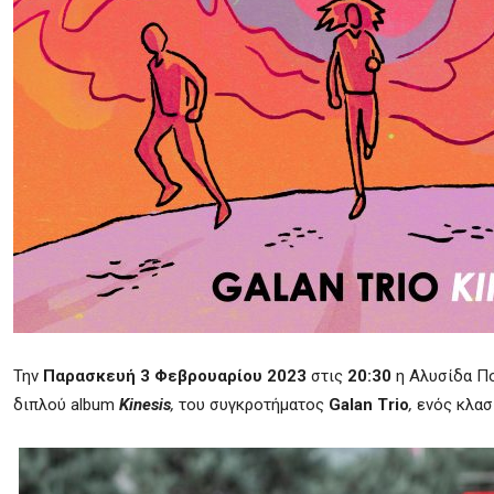
Την
Παρασκευή 3 Φεβρουαρίου 2023
στις
20:30
η Αλυσίδα Π
διπλού
album
Kinesis
,
του συγκροτήματος
Galan
Trio
,
ενός κλα