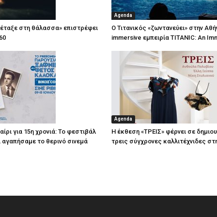
Agenda
πέταξε στη θάλασσα» επιστρέφει
Ο Τιτανικός «ζωντανεύει» στην Αθή
60
immersive εμπειρία TITANIC: An Im
Agenda
ίρι για 15η χρονιά: Το φεστιβάλ
Η έκθεση «ΤΡΕΙΣ» φέρνει σε δημιο
τί αγαπήσαμε το θερινό σινεμά
τρεις σύγχρονες καλλιτέχνιδες στ