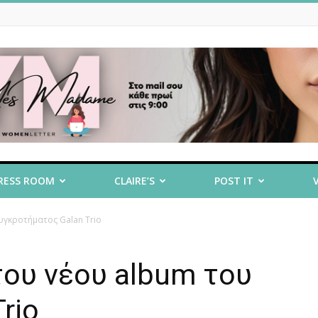
RESS ROOM
CLAIRE’S
POST IT
υγκροτήματος Galan Trio
του νέου album του
rio