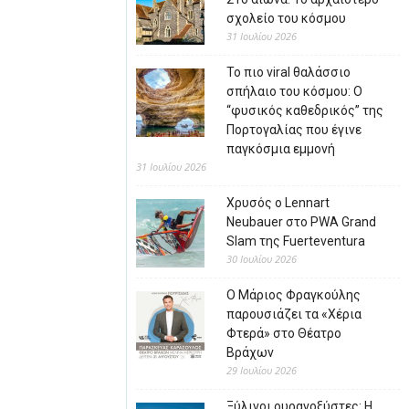
σχολείο του κόσμου
31 Ιουλίου 2026
Το πιο viral θαλάσσιο
σπήλαιο του κόσμου: Ο
“φυσικός καθεδρικός” της
Πορτογαλίας που έγινε
παγκόσμια εμμονή
31 Ιουλίου 2026
Χρυσός ο Lennart
Neubauer στο PWA Grand
Slam της Fuerteventura
30 Ιουλίου 2026
Ο Μάριος Φραγκούλης
παρουσιάζει τα «Χέρια
Φτερά» στο Θέατρο
Βράχων
29 Ιουλίου 2026
Ξύλινοι ουρανοξύστες: Η