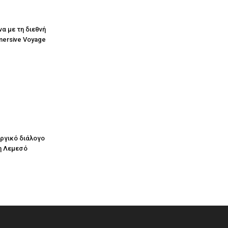
να με τη διεθνή
mersive Voyage
υργικό διάλογο
η Λεμεσό