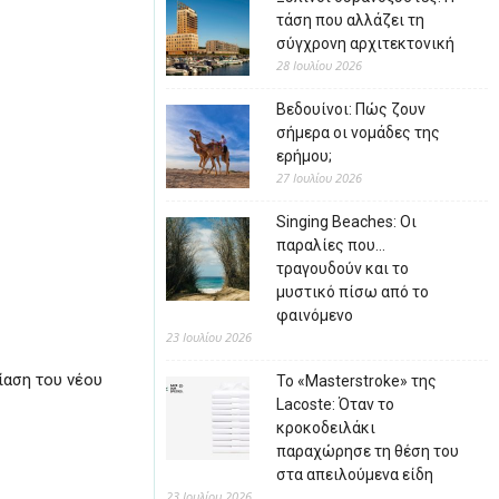
τάση που αλλάζει τη
σύγχρονη αρχιτεκτονική
28 Ιουλίου 2026
Βεδουίνοι: Πώς ζουν
σήμερα οι νομάδες της
ερήμου;
27 Ιουλίου 2026
Singing Beaches: Οι
παραλίες που…
τραγουδούν και το
μυστικό πίσω από το
φαινόμενο
23 Ιουλίου 2026
ίαση του νέου
Το «Masterstroke» της
Lacoste: Όταν το
κροκοδειλάκι
παραχώρησε τη θέση του
στα απειλούμενα είδη
23 Ιουλίου 2026