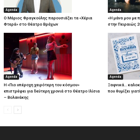
Agenda
Agenda
Ο Μάριος Φραγκούλης παρουσιάζει τα «Χέρια
«Η μάνα μου με 
Φτερά» στο Θέατρο Βράχων
στην Πειραιώς 2
Agenda
Agenda
Η «Πιο υπέροχη χειρότερη του κόσμου»
Ξαφνικά… καλοκα
επιστρέφει για δεύτερη χρονιά στο Θέατρο Ιλίσια
που θυμίζει για
– Βολανάκης