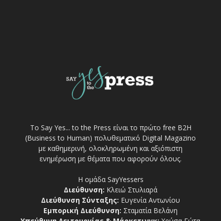
Το Say Yes... to the Press είναι το πρώτο free Β2Η
(Business to Human) πολυθεματικό Digital Magazino
με καθημερινή, ολοκληρωμένη και αξιόπιστη
ενημέρωση με θέματα που αφορούν όλους.
Η ομάδα SayYessers
Διεύθυνση:
Κλειώ Στυλιαρά
Διεύθυνση Σύνταξης:
Ευγενία Αντωνίου
Εμπορική Διεύθυνση:
Σταματία Βελάνη
Υπεύθυνη Λειτουργίας & Μάρκετινγκ:
Χρύσα Γώτα