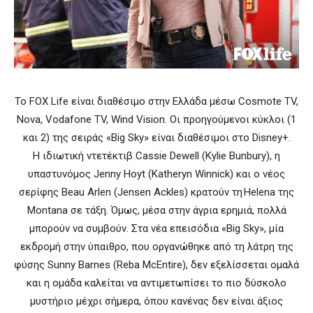
Το FOX Life είναι διαθέσιμο στην Ελλάδα μέσω Cosmote TV,
Nova, Vodafone TV, Wind Vision. Οι προηγούμενοι κύκλοι (1
και 2) της σειράς «Big Sky» είναι διαθέσιμοι στο Disney+.
Η ιδιωτική ντετέκτιβ Cassie Dewell (Kylie Bunbury), η
υπαστυνόμος Jenny Hoyt (Katheryn Winnick) και ο νέος
σερίφης Beau Arlen (Jensen Ackles) κρατούν τη Helena της
Montana σε τάξη. Όμως, μέσα στην άγρια ερημιά, πολλά
μπορούν να συμβούν. Στα νέα επεισόδια «Big Sky», μία
εκδρομή στην ύπαιθρο, που οργανώθηκε από τη λάτρη της
φύσης Sunny Barnes (Reba McEntire), δεν εξελίσσεται ομαλά
και η ομάδα καλείται να αντιμετωπίσει το πιο δύσκολο
μυστήριο μέχρι σήμερα, όπου κανένας δεν είναι άξιος