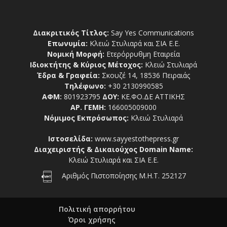
Διακριτικός Τίτλος:
Say Yes Communications
Επωνυμία:
Κλειώ Στυλιαρά και ΣΙΑ Ε.Ε.
Νομική Μορφή:
Ετερόρρυθμη Εταιρεία
Ιδιοκτήτης & Κύριος Μέτοχος:
Κλειώ Στυλιαρά
Έδρα & Γραφεία:
Σκουζέ 14, 18536 Πειραιάς
Τηλέφωνο:
+30 2130990585
ΑΦΜ:
801923795
ΔΟΥ:
ΚΕ.ΦΟ.ΔΕ ΑΤΤΙΚΗΣ
ΑΡ. ΓΕΜΗ:
166005009000
Νόμιμος Εκπρόσωπος:
Κλειώ Στυλιαρά
Ιστοσελίδα:
www.sayyestothepress.gr
Διαχειριστής & Δικαιούχος Domain Name:
Κλειώ Στυλιαρά και ΣΙΑ Ε.Ε.
Αριθμός Πιστοποίησης Μ.Η.Τ. 252127
Πολιτική απορρήτου
Όροι χρήσης