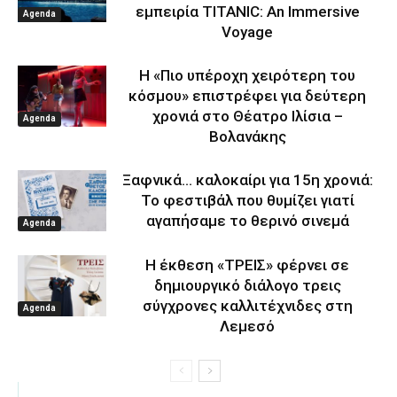
εμπειρία TITANIC: An Immersive
Agenda
Voyage
Η «Πιο υπέροχη χειρότερη του
κόσμου» επιστρέφει για δεύτερη
χρονιά στο Θέατρο Ιλίσια –
Agenda
Βολανάκης
Ξαφνικά… καλοκαίρι για 15η χρονιά:
Το φεστιβάλ που θυμίζει γιατί
αγαπήσαμε το θερινό σινεμά
Agenda
Η έκθεση «ΤΡΕΙΣ» φέρνει σε
δημιουργικό διάλογο τρεις
σύγχρονες καλλιτέχνιδες στη
Agenda
Λεμεσό