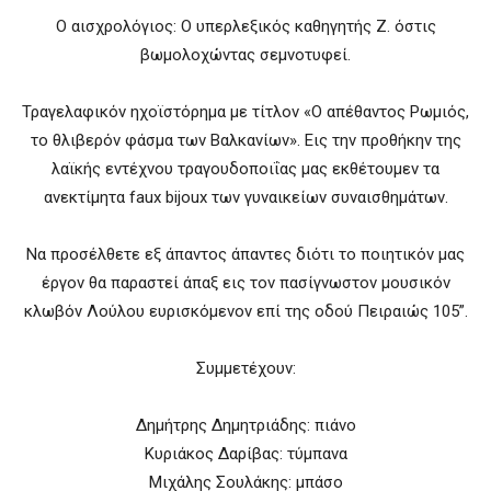
O αισχρολόγιος: Ο υπερλεξικός καθηγητής Ζ. όστις
βωμολοχώντας σεμνοτυφεί.
Τραγελαφικόν ηχοϊστόρημα με τίτλον «Ο απέθαντος Ρωμιός,
το θλιβερόν φάσμα των Βαλκανίων». Εις την προθήκην της
λαϊκής εντέχνου τραγουδοποιΐας μας εκθέτουμεν τα
ανεκτίμητα faux bijoux των γυναικείων συναισθημάτων.
Να προσέλθετε εξ άπαντος άπαντες διότι το ποιητικόν μας
έργον θα παραστεί άπαξ εις τον πασίγνωστον μουσικόν
κλωβόν Λούλου ευρισκόμενον επί της οδού Πειραιώς 105”.
Συμμετέχουν:
Δημήτρης Δημητριάδης: πιάνο
Κυριάκος Δαρίβας: τύμπανα
Μιχάλης Σουλάκης: μπάσο