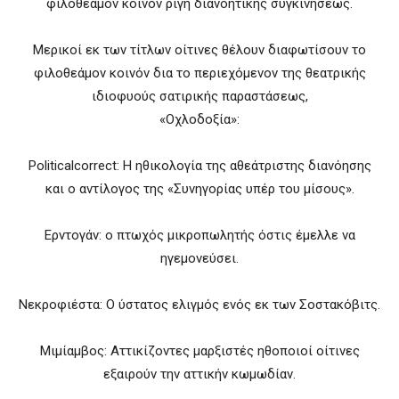
φιλοθεάμον κοινόν ρίγη διανοητικής συγκινήσεως.
Μερικοί εκ των τίτλων οίτινες θέλουν διαφωτίσουν το
φιλοθεάμον κοινόν δια το περιεχόμενον της θεατρικής
ιδιοφυούς σατιρικής παραστάσεως,
«Οχλοδοξία»:
Politicalcorrect: Η ηθικολογία της αθεάτριστης διανόησης
και ο αντίλογος της «Συνηγορίας υπέρ του μίσους».
Ερντoγάν: ο πτωχός μικροπωλητής όστις έμελλε να
ηγεμονεύσει.
Νεκροφιέστα: Ο ύστατος ελιγμός ενός εκ των Σοστακόβιτς.
Μιμίαμβος: Αττικίζοντες μαρξιστές ηθοποιοί οίτινες
εξαιρούν την αττικήν κωμωδίαν.