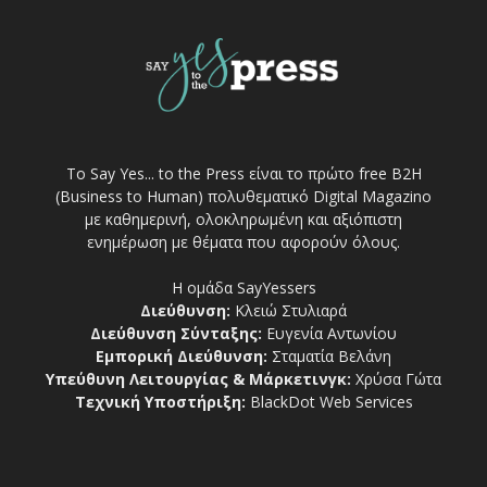
Το Say Yes... to the Press είναι το πρώτο free Β2Η
(Business to Human) πολυθεματικό Digital Magazino
με καθημερινή, ολοκληρωμένη και αξιόπιστη
ενημέρωση με θέματα που αφορούν όλους.
Η ομάδα SayYessers
Διεύθυνση:
Κλειώ Στυλιαρά
Διεύθυνση Σύνταξης:
Ευγενία Αντωνίου
Εμπορική Διεύθυνση:
Σταματία Βελάνη
Υπεύθυνη Λειτουργίας & Μάρκετινγκ:
Χρύσα Γώτα
Τεχνική Υποστήριξη:
BlackDot Web Services