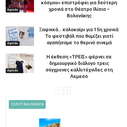
κόσμου» επιστρέφει για δεύτερη
χρονιά στο Θέατρο Ιλίσια –
Agenda
Βολανάκης
Ξαφνικά… καλοκαίρι για 15η χρονιά:
Το φεστιβάλ που θυμίζει γιατί
αγαπήσαμε το θερινό σινεμά
Agenda
Η έκθεση «ΤΡΕΙΣ» φέρνει σε
δημιουργικό διάλογο τρεις
σύγχρονες καλλιτέχνιδες στη
Agenda
Λεμεσό
ΤΕΛΕΥΤΑΙΑ ΘΕΜΑΤΑ