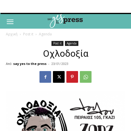
Αρχική
Post it
Agenda
Post it
Agenda
Οχλοδοξία
Από
say yes to the press
-
23/01/2023