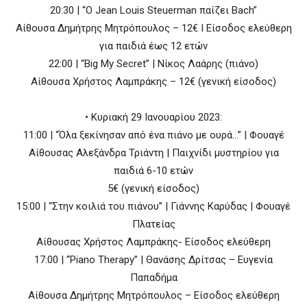
20:30 | “O Jean Lοuis Steuerman παίζει Bach”
Aίθουσα Δημήτρης Μητρόπουλος – 12€ Ι Είσοδος ελεύθερη
για παιδιά έως 12 ετών
22:00 | “Big My Secret” | Nίκος Λαάρης (πιάνο)
Αίθουσα Χρήστος Λαμπράκης – 12€ (γενική είσοδος)
• Κυριακή 29 Ιανουαρίου 2023:
11:00 | “Όλα ξεκίνησαν από ένα πιάνο με ουρά…” | Φουαγέ
Αίθουσας Αλεξάνδρα Τριάντη | Παιχνίδι μυστηρίου για
παιδιά 6-10 ετών
5€ (γενική είσοδος)
15:00 | “Στην κοιλιά του πιάνου” | Γιάννης Καρύδας | Φουαγέ
Πλατείας
Αίθουσας Χρήστος Λαμπράκης- Είσοδος ελεύθερη
17:00 | “Piano Therapy” | Θανάσης Δρίτσας – Ευγενία
Παπαδήμα
Aίθουσα Δημήτρης Μητρόπουλος – Είσοδος ελεύθερη