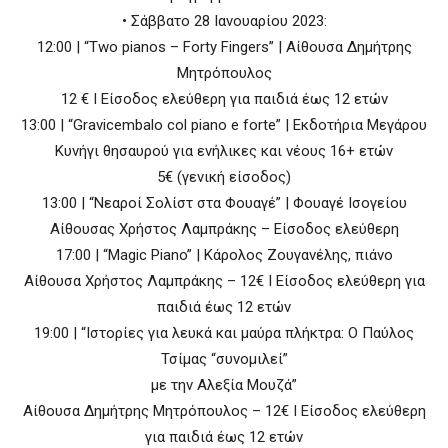
• Σάββατο 28 Ιανουαρίου 2023:
12:00 | “Two pianos – Forty Fingers” | Αίθουσα Δημήτρης
Μητρόπουλος
12 € Ι Είσοδος ελεύθερη για παιδιά έως 12 ετών
13:00 | “Gravicembalo col piano e forte” | Εκδοτήρια Μεγάρου
Κυνήγι θησαυρού για ενήλικες και νέους 16+ ετών
5€ (γενική είσοδος)
13:00 | “Nεαροί Σολίστ στα Φουαγέ” | Φουαγέ Ισογείου
Αίθουσας Χρήστος Λαμπράκης – Eίσοδος ελεύθερη
17:00 | “Magic Piano” | Kάρολος Ζουγανέλης, πιάνο
Αίθουσα Χρήστος Λαμπράκης – 12€ Ι Είσοδος ελεύθερη για
παιδιά έως 12 ετών
19:00 | “Ιστορίες για λευκά και μαύρα πλήκτρα: Ο Παύλος
Τσίμας “συνομιλεί”
με την Αλεξία Μουζά”
Aίθουσα Δημήτρης Μητρόπουλος – 12€ Ι Είσοδος ελεύθερη
για παιδιά έως 12 ετών