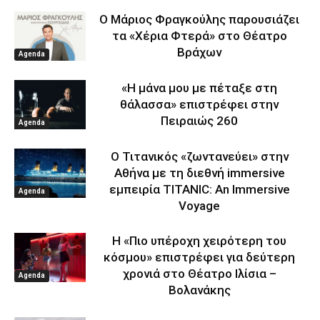
Ο Μάριος Φραγκούλης παρουσιάζει
τα «Χέρια Φτερά» στο Θέατρο
Βράχων
Agenda
«Η μάνα μου με πέταξε στη
θάλασσα» επιστρέφει στην
Πειραιώς 260
Agenda
Ο Τιτανικός «ζωντανεύει» στην
Αθήνα με τη διεθνή immersive
εμπειρία TITANIC: An Immersive
Agenda
Voyage
Η «Πιο υπέροχη χειρότερη του
κόσμου» επιστρέφει για δεύτερη
χρονιά στο Θέατρο Ιλίσια –
Agenda
Βολανάκης