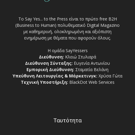
Το Say Yes... to the Press είναι το πρώτο free Β2Η
(Business to Human) πολυθεματικό Digital Magazino
με καθημερινή, ολοκληρωμένη και αξιόπιστη
ενημέρωση με θέματα που αφορούν όλους.
Η ομάδα SayYessers
Διεύθυνση:
Κλειώ Στυλιαρά
Διεύθυνση Σύνταξης:
Ευγενία Αντωνίου
Εμπορική Διεύθυνση:
Σταματία Βελάνη
Υπεύθυνη Λειτουργίας & Μάρκετινγκ:
Χρύσα Γώτα
Τεχνική Υποστήριξη:
BlackDot Web Services
Ταυτότητα