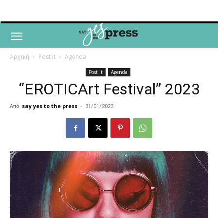
Αρχική
Post it
Agenda
Post it
Agenda
“EROTICArt Festival” 2023
Από
say yes to the press
-
31/01/2023