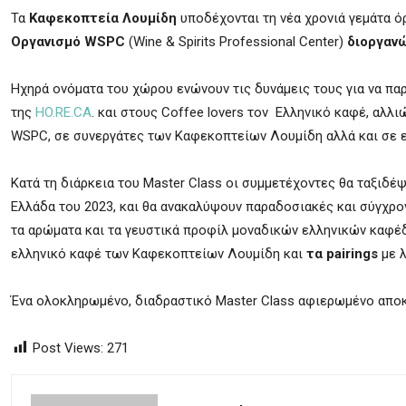
Τα
Καφεκοπτεία Λουμίδη
υποδέχονται τη νέα χρονιά γεμάτα όρ
Οργανισμό WSPC
(
Wine
&
Spirits
Professional
Center
)
διοργαν
Ηχηρά ονόματα του χώρου ενώνουν τις δυνάμεις τους για να πα
της
HO.RE.CA
. και στους Coffee lovers τον Ελληνικό καφέ, αλλ
WSPC, σε συνεργάτες των Καφεκοπτείων Λουμίδη αλλά και σε ε
Κατά τη διάρκεια του Master Class οι συμμετέχοντες θα ταξιδέ
Ελλάδα του 2023, και θα ανακαλύψουν παραδοσιακές και σύγχρο
τα αρώματα και τα γευστικά προφίλ μοναδικών ελληνικών καφέ
ελληνικό καφέ των Καφεκοπτείων Λουμίδη και
τα pairings
με λ
Ένα ολοκληρωμένο, διαδραστικό Μaster
C
lass αφιερωμένο αποκ
Post Views:
271