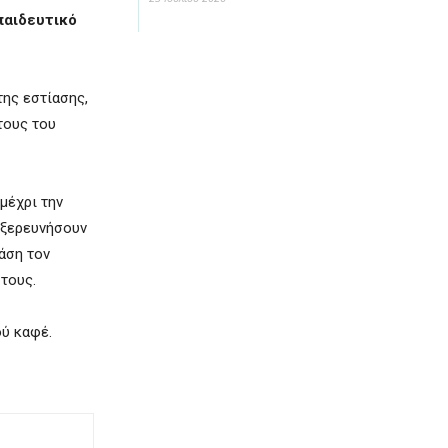
παιδευτικό
της εστίασης,
τους του
μέχρι την
εξερευνήσουν
άση τον
τους.
ού καφέ.