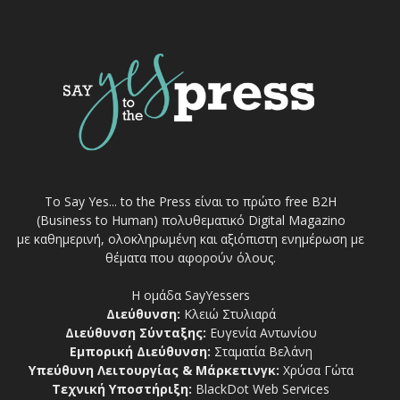
Το Say Yes... to the Press είναι το πρώτο free Β2Η
(Business to Human) πολυθεματικό Digital Magazino
με καθημερινή, ολοκληρωμένη και αξιόπιστη ενημέρωση με
θέματα που αφορούν όλους.
Η ομάδα SayYessers
Διεύθυνση:
Κλειώ Στυλιαρά
Διεύθυνση Σύνταξης:
Ευγενία Αντωνίου
Εμπορική Διεύθυνση:
Σταματία Βελάνη
Υπεύθυνη Λειτουργίας & Μάρκετινγκ:
Χρύσα Γώτα
Τεχνική Υποστήριξη:
BlackDot Web Services