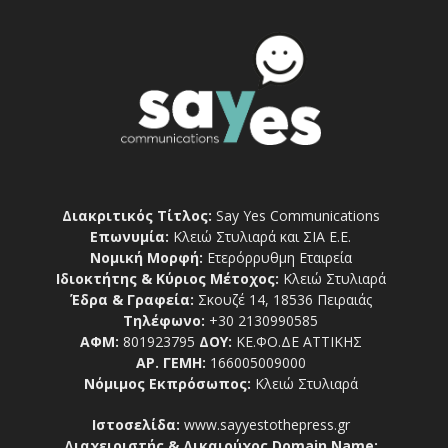
Διακριτικός Τίτλος:
Say Yes Communications
Επωνυμία:
Κλειώ Στυλιαρά και ΣΙΑ Ε.Ε.
Νομική Μορφή:
Ετερόρρυθμη Εταιρεία
Ιδιοκτήτης & Κύριος Μέτοχος:
Κλειώ Στυλιαρά
Έδρα & Γραφεία:
Σκουζέ 14, 18536 Πειραιάς
Τηλέφωνο:
+30 2130990585
ΑΦΜ:
801923795
ΔΟΥ:
ΚΕ.ΦΟ.ΔΕ ΑΤΤΙΚΗΣ
ΑΡ. ΓΕΜΗ:
166005009000
Νόμιμος Εκπρόσωπος:
Κλειώ Στυλιαρά
Ιστοσελίδα:
www.sayyestothepress.gr
Διαχειριστής & Δικαιούχος Domain Name: