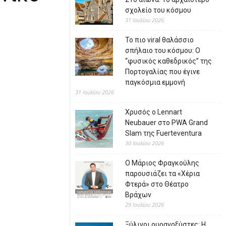
σχολείο του κόσμου
31 Ιουλίου 2026
Το πιο viral θαλάσσιο
σπήλαιο του κόσμου: Ο
“φυσικός καθεδρικός” της
Πορτογαλίας που έγινε
παγκόσμια εμμονή
31 Ιουλίου 2026
Χρυσός ο Lennart
Neubauer στο PWA Grand
Slam της Fuerteventura
30 Ιουλίου 2026
Ο Μάριος Φραγκούλης
παρουσιάζει τα «Χέρια
Φτερά» στο Θέατρο
Βράχων
29 Ιουλίου 2026
Ξύλινοι ουρανοξύστες: Η