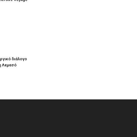
υργικό διάλογο
η Λεμεσό