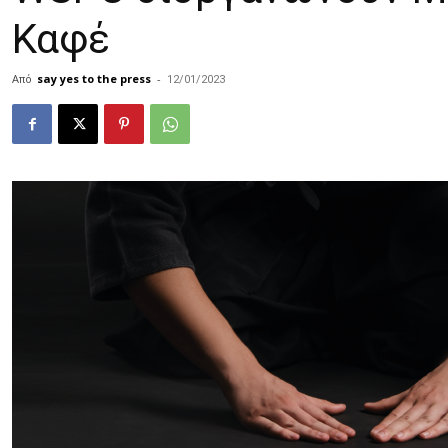
Καφέ
Από
say yes to the press
-
12/01/2023