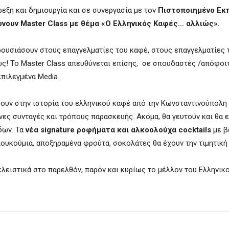
εξη και δημιουργία και σε συνεργασία με τον
Πιστοποιημένο Εκ
ώνουν
Master
Class
με θέμα «Ο Ελληνικός Καφές… αλλιώς».
ρουσιάσουν στους επαγγελματίες του καφέ, στους επαγγελματίες 
ιώς! Το Master Class απευθύνεται επίσης, σε σπουδαστές /απόφοι
πιλεγμένα Media.
ψουν στην ιστορία του ελληνικού καφέ από την Κωνσταντινούπολη 
νες συνταγές και τρόπους παρασκευής. Ακόμα, θα γευτούν και θα 
δων. Τα
νέα signature ροφήματα και αλκοολούχα
cocktails
με β
ουκούμια, αποξηραμένα φρούτα, σοκολάτες θα έχουν την τιμητική 
λειστικά στο παρελθόν, παρόν και κυρίως το μέλλον του Ελληνικ