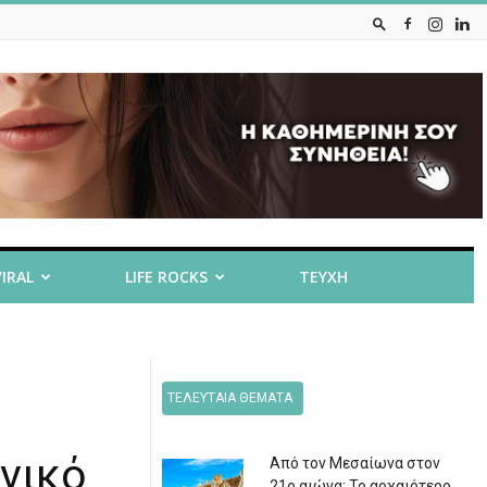
VIRAL
LIFE ROCKS
ΤΕΥΧΗ
ΤΕΛΕΥΤΑΙΑ ΘΕΜΑΤΑ
νικό
Από τον Μεσαίωνα στον
21ο αιώνα: Το αρχαιότερο