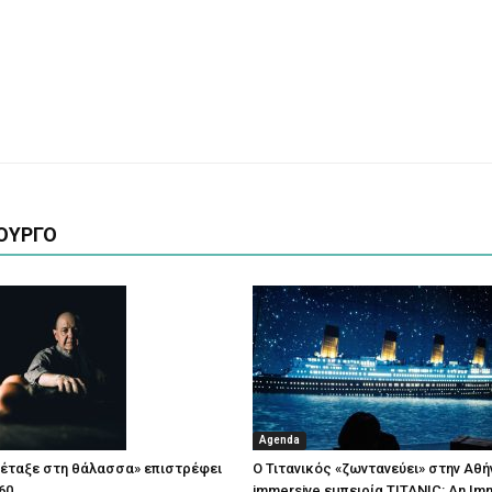
ΟΥΡΓΟ
Agenda
πέταξε στη θάλασσα» επιστρέφει
Ο Τιτανικός «ζωντανεύει» στην Αθή
60
immersive εμπειρία TITANIC: An Im