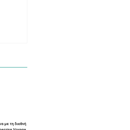
να με τη διεθνή
mersive Voyage