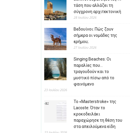
τάση που αλλάζει τη
σύγχρονη αρχιτεκτονική
28 Ιουλίου 2026
Βεδουίνοι: Πώς ζουν
σήμερα οι νομάδες της
ερήμου;
27 Ιουλίου 2026
Singing Beaches: Οι
παραλίες που…
τραγουδούν και το
μυστικό πίσω από το
φαινόμενο
23 Ιουλίου 2026
Το «Masterstroke» της
Lacoste: Όταν το
κροκοδειλάκι
παραχώρησε τη θέση του
στα απειλούμενα είδη
23 Ιουλίου 2026