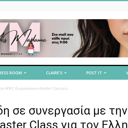
RESS ROOM
CLAIRE’S
POST IT
ην WSPC διοργανώνουν Master Class για...
η σε συνεργασία με την
ter Class για τον Ελλη