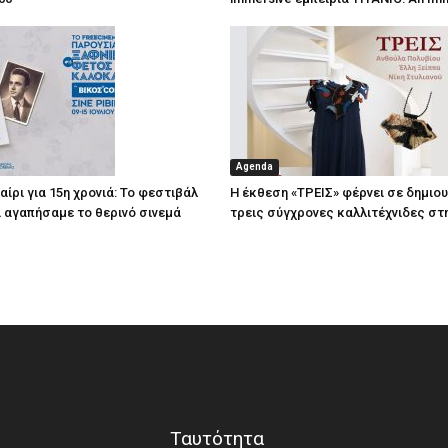
Agenda
ίρι για 15η χρονιά: Το φεστιβάλ
Η έκθεση «ΤΡΕΙΣ» φέρνει σε δημιο
τί αγαπήσαμε το θερινό σινεμά
τρεις σύγχρονες καλλιτέχνιδες στ
Ταυτότητα