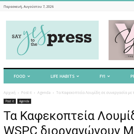
Παρασκευή, Αυγούστου 7, 2026
Say
Yes
To
The
Press
FOOD
LIFE HABITS
FYI
P
Αρχική
Post it
Agenda
Τα Καφεκοπτεία Λουμίδη σε συνεργασία με τ
Post it
Agenda
Τα Καφεκοπτεία Λουμίδ
WSPC διοργανώνουν Mas