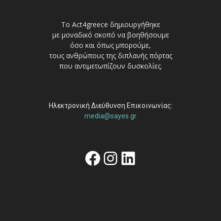
Το Act4greece δημιουργήθηκε
με μοναδικό σκοπό να βοηθήσουμε
όσο και όπως μπορούμε,
τους ανθρώπους της διπλανής πόρτας
που αντιμετωπίζουν δυσκολίες.
Ηλεκτρονική Διεύθυνση Επικοινωνίας:
media@sayes.gr
Facebook
Instagram
Linkedin