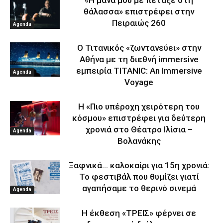
«Η μάνα μου με πέταξε στη
θάλασσα» επιστρέφει στην
Πειραιώς 260
Agenda
Ο Τιτανικός «ζωντανεύει» στην
Αθήνα με τη διεθνή immersive
εμπειρία TITANIC: An Immersive
Agenda
Voyage
Η «Πιο υπέροχη χειρότερη του
κόσμου» επιστρέφει για δεύτερη
χρονιά στο Θέατρο Ιλίσια –
Agenda
Βολανάκης
Ξαφνικά… καλοκαίρι για 15η χρονιά:
Το φεστιβάλ που θυμίζει γιατί
αγαπήσαμε το θερινό σινεμά
Agenda
Η έκθεση «ΤΡΕΙΣ» φέρνει σε