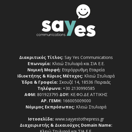
Διακριτικός Τίτλος:
Say Yes Communications
Επωνυμία:
Κλειώ Στυλιαρά και ΣΙΑ Ε.Ε.
Νομική Μορφή:
Ετερόρρυθμη Εταιρεία
Ιδιοκτήτης & Κύριος Μέτοχος:
Κλειώ Στυλιαρά
Έδρα & Γραφεία:
Σκουζέ 14, 18536 Πειραιάς
Τηλέφωνο:
+30 2130990585
ΑΦΜ:
801923795
ΔΟΥ:
ΚΕ.ΦΟ.ΔΕ ΑΤΤΙΚΗΣ
ΑΡ. ΓΕΜΗ:
166005009000
Νόμιμος Εκπρόσωπος:
Κλειώ Στυλιαρά
Ιστοσελίδα:
www.sayyestothepress.gr
Διαχειριστής & Δικαιούχος Domain Name:
Κλειώ Στυλιαρά και ΣΙΑ Ε.Ε.