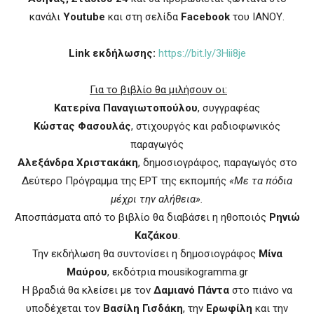
κανάλι
Youtube
και στη σελίδα
Facebook
του ΙΑΝΟΥ.
Link
εκδήλωσης:
https://bit.ly/3Hii8je
Για το βιβλίο θα μιλήσουν οι:
Κατερίνα Παναγιωτοπούλου
, συγγραφέας
Κώστας Φασουλάς
, στιχουργός και ραδιοφωνικός
παραγωγός
Αλεξάνδρα Χριστακάκη
, δημοσιογράφος, παραγωγός στο
Δεύτερο Πρόγραμμα της ΕΡΤ της εκπομπής
«Με τα πόδια
μέχρι την αλήθεια».
Αποσπάσματα από το βιβλίο θα διαβάσει η ηθοποιός
Ρηνιώ
Καζάκου
.
Την εκδήλωση θα συντονίσει η δημοσιογράφος
Μίνα
Μαύρου
, εκδότρια
mousikogramma
.
gr
Η βραδιά θα κλείσει με τον
Δαμιανό Πάντα
στο πιάνο να
υποδέχεται τον
Βασίλη Γισδάκη
, την
Ερωφίλη
και την