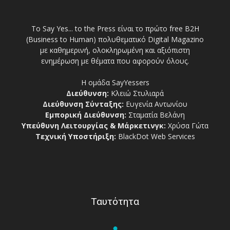
Το Say Yes... to the Press είναι το πρώτο free Β2Η
(Business to Human) πολυθεματικό Digital Magazino
με καθημερινή, ολοκληρωμένη και αξιόπιστη
ενημέρωση με θέματα που αφορούν όλους.
Η ομάδα SayYessers
Διεύθυνση:
Κλειώ Στυλιαρά
Διεύθυνση Σύνταξης:
Ευγενία Αντωνίου
Εμπορική Διεύθυνση:
Σταματία Βελάνη
Υπεύθυνη Λειτουργίας & Μάρκετινγκ:
Χρύσα Γώτα
Τεχνική Υποστήριξη:
BlackDot Web Services
Ταυτότητα