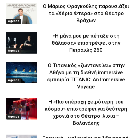
Ο Μάριος Φραγκούλης παρουσιάζει
τα «Χέρια Φτερά» στο Θέατρο
Βράχων
Agenda
«Η μάνα μου με πέταξε στη
θάλασσα» επιστρέφει στην
Πειραιώς 260
Agenda
Ο Τιτανικός «ζωντανεύει» στην
Αθήνα με τη διεθνή immersive
εμπειρία TITANIC: An Immersive
Agenda
Voyage
Η «Πιο υπέροχη χειρότερη του
κόσμου» επιστρέφει για δεύτερη
χρονιά στο Θέατρο Ιλίσια –
Agenda
Βολανάκης