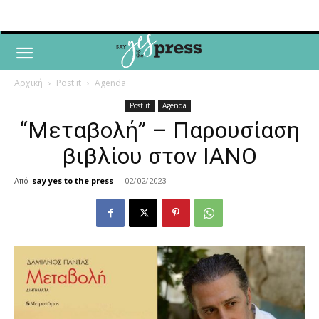
Αρχική
Post it
Agenda
Post it
Agenda
“Mεταβολή” – Παρουσίαση
βιβλίου στον ΙΑΝΟ
Από
say yes to the press
-
02/02/2023