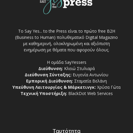
Το Say Yes... to the Press είναι το πρώτο free Β2Η
(Business to Human) πολυθεματικό Digital Magazino
με καθημερινή, ολοκληρωμένη και αξιόπιστη
ενημέρωση με θέματα που αφορούν όλους.
Η ομάδα SayYessers
Διεύθυνση:
Κλειώ Στυλιαρά
Διεύθυνση Σύνταξης:
Ευγενία Αντωνίου
Εμπορική Διεύθυνση:
Σταματία Βελάνη
Υπεύθυνη Λειτουργίας & Μάρκετινγκ:
Χρύσα Γώτα
Τεχνική Υποστήριξη:
BlackDot Web Services
Ταυτότητα