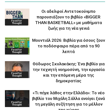
Οι αδελφοί Αντετοκούνμπο
παρουσιάζουν το βιβλίο «BIGGER
Food for
THAN BASKETBALL» με μαθήματα
Thought
ζωής για τη νέα γενιά
Μουντιάλ 2026: Βιβλία για όσους ζουν
το ποδόσφαιρο πέρα από τα 90
Food for
λεπτά
Thought
Θόδωρος Σκυλακάκης: Ένα βιβλίο για
την τεχνητή νοημοσύνη, την εργασία
Food for
και την επόμενη μέρα της
Thought
δημοκρατίας
«Τι πήγε λάθος στην Ελλάδα»: Το νέο
βιβλίο του Μιχάλη Σάλλα ανοίγει ξανά
Food for
τη μεγάλη συζήτηση για το μέλλον
Thought
της χώρας