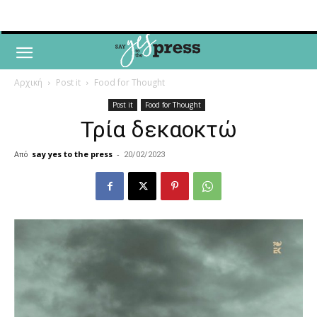
Αρχική
Post it
Food for Thought
Post it
Food for Thought
Τρία δεκαοκτώ
Από
say yes to the press
-
20/02/2023