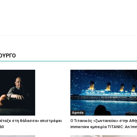
ΟΥΡΓΟ
Agenda
πέταξε στη θάλασσα» επιστρέφει
Ο Τιτανικός «ζωντανεύει» στην Αθή
60
immersive εμπειρία TITANIC: An Im