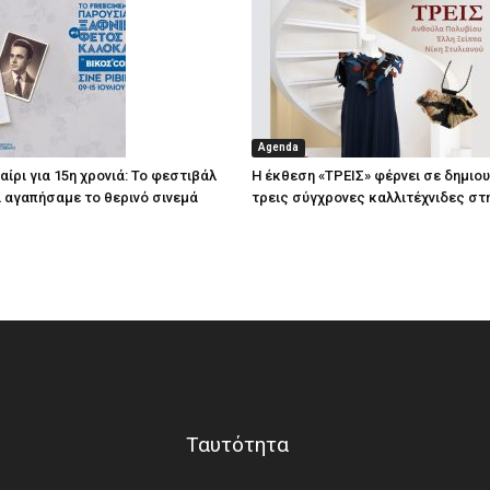
Agenda
ίρι για 15η χρονιά: Το φεστιβάλ
Η έκθεση «ΤΡΕΙΣ» φέρνει σε δημιο
τί αγαπήσαμε το θερινό σινεμά
τρεις σύγχρονες καλλιτέχνιδες στ
Ταυτότητα