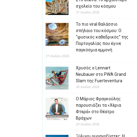
σχολείο του κόσμου
31 Ιουλίου 2026
Το πιο viral θαλάσσιο
σπήλαιο του κόσμου: Ο
“φυσικός καθεδρικός” της
Πορτογαλίας που έγινε
παγκόσμια εμμονή
31 Ιουλίου 2026
Χρυσός ο Lennart
Neubauer στο PWA Grand
Slam της Fuerteventura
30 Ιουλίου 2026
Ο Μάριος Φραγκούλης
παρουσιάζει τα «Χέρια
Φτερά» στο Θέατρο
Βράχων
29 Ιουλίου 2026
Ξύλινοι ουρανοξύστες: Η