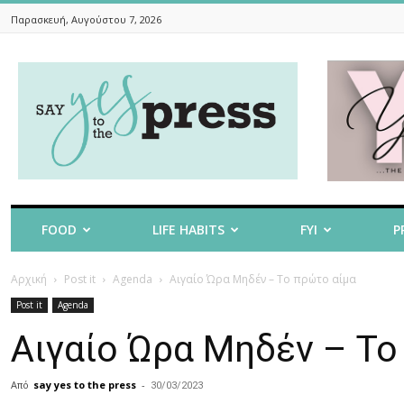
Παρασκευή, Αυγούστου 7, 2026
Say
Yes
To
The
Press
FOOD
LIFE HABITS
FYI
P
Αρχική
Post it
Agenda
Αιγαίο Ώρα Μηδέν – To πρώτο αίμα
Post it
Agenda
Αιγαίο Ώρα Μηδέν – To
Από
say yes to the press
-
30/03/2023