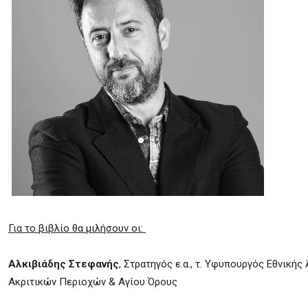
Για το βιβλίο θα μιλήσουν οι:
Αλκιβιάδης Στεφανής
, Στρατηγός ε.α., τ. Υφυπουργός Εθνική
Ακριτικών Περιοχών & Αγίου Όρους