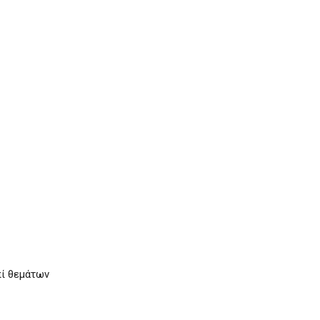
πί θεμάτων