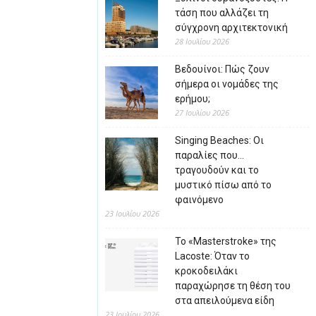
τάση που αλλάζει τη
σύγχρονη αρχιτεκτονική
28 Ιουλίου 2026
Βεδουίνοι: Πώς ζουν
σήμερα οι νομάδες της
ερήμου;
27 Ιουλίου 2026
Singing Beaches: Οι
παραλίες που…
τραγουδούν και το
μυστικό πίσω από το
φαινόμενο
23 Ιουλίου 2026
Το «Masterstroke» της
Lacoste: Όταν το
κροκοδειλάκι
παραχώρησε τη θέση του
στα απειλούμενα είδη
23 Ιουλίου 2026