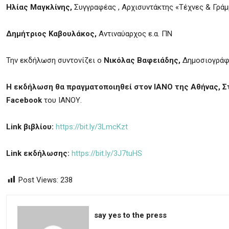
Ηλίας Μαγκλίνης,
Συγγραφέας , Αρχισυντάκτης «Τέχνες & Γράμ
Δημήτριος Καβουλάκος,
Αντιναύαρχος ε.α. ΠΝ
Την εκδήλωση συντονίζει ο
Νικόλας Βαφειάδης,
Δημοσιογράφ
Η εκδήλωση θα πραγματοποιηθεί στον ΙΑΝΟ της Αθήνας, Σ
Facebook
του ΙΑΝΟΥ.
Link
βιβλίου:
https://bit.ly/3LmcKzt
Link
εκδήλωσης:
https://bit.ly/3J7tuHS
Post Views:
238
say yes to the press