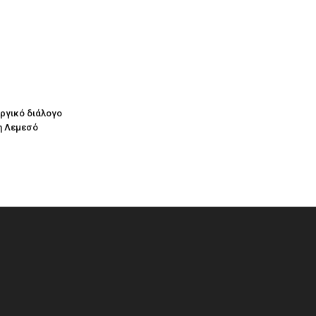
υργικό διάλογο
η Λεμεσό