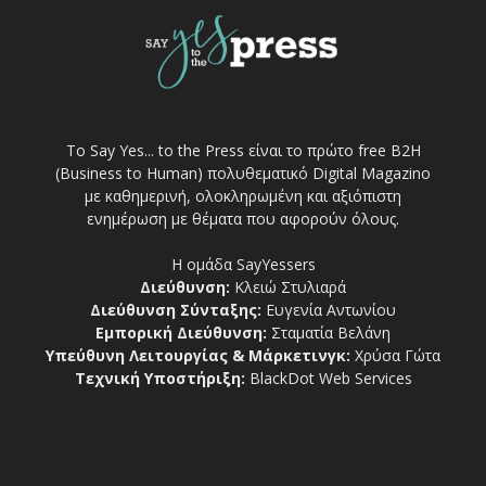
Το Say Yes... to the Press είναι το πρώτο free Β2Η
(Business to Human) πολυθεματικό Digital Magazino
με καθημερινή, ολοκληρωμένη και αξιόπιστη
ενημέρωση με θέματα που αφορούν όλους.
Η ομάδα SayYessers
Διεύθυνση:
Κλειώ Στυλιαρά
Διεύθυνση Σύνταξης:
Ευγενία Αντωνίου
Εμπορική Διεύθυνση:
Σταματία Βελάνη
Υπεύθυνη Λειτουργίας & Μάρκετινγκ:
Χρύσα Γώτα
Τεχνική Υποστήριξη:
BlackDot Web Services