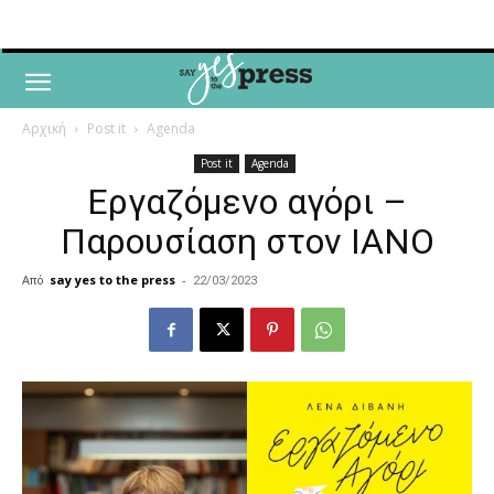
Αρχική
Post it
Agenda
Post it
Agenda
Εργαζόμενο αγόρι –
Παρουσίαση στον IANO
Από
say yes to the press
-
22/03/2023