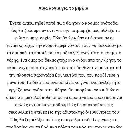
Λίγα λόγια για το βιβλίο
Έχετε αναρωτηθεί ποτέ πώς θα ήταν ο κόσμος ανάποδα;
Πώς θα ζούσαμε αν αντί για την πατριαρχία μάς άλλαζε τα
φώτα η μητριαρχία; Πώς θα ένιωθαν οι άντρες αν οι
γυναίκες
είχαν την εξουσία
αφήνοντάς τους
να παλεύουν με
τα οικιακά, τα παιδιά και τα μπότοξ; Σ’ έναν τέτοιο κόσμο, ο
Χάρης, ένα όμορφο δεκαοχτάχρονο αγόρι από την Κρήτη, το
σκάει νύχτα από το χωριό του γιατί δε θέλει να παντρευτεί
την πλούσια σαραντάρα βουλευτίνα που του προξένευε η
μάνα του. Το δικό του όνειρο είναι να γίνει ένα ανεξάρτητο
εργαζόμενο αγόρι στην Αθήνα. Θα μπορέσει να επιβιώσει
όμως στη μεγαλούπολη όπου τα ωραία νεαρά αρσενικά είναι
απλώς αντικείμενα πόθου; Πώς θα αποκρούσει τις
σεξουαλικές επιθέσεις της αδίστακτης διευθύντριάς του;
Πώς θα ξεμπλέξει από τις επαγγελματικές ίντριγκες, τις
προδοσίες και τα βρόμικα κόλπα του κόσμου των γυναικών;