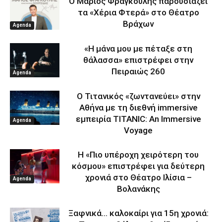
Ο Μάριος Φραγκούλης παρουσιάζει
τα «Χέρια Φτερά» στο Θέατρο
Βράχων
Agenda
«Η μάνα μου με πέταξε στη
θάλασσα» επιστρέφει στην
Πειραιώς 260
Agenda
Ο Τιτανικός «ζωντανεύει» στην
Αθήνα με τη διεθνή immersive
εμπειρία TITANIC: An Immersive
Agenda
Voyage
Η «Πιο υπέροχη χειρότερη του
κόσμου» επιστρέφει για δεύτερη
χρονιά στο Θέατρο Ιλίσια –
Agenda
Βολανάκης
Ξαφνικά… καλοκαίρι για 15η χρονιά: