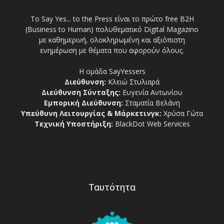
Το Say Yes... to the Press είναι το πρώτο free Β2Η
(Business to Human) πολυθεματικό Digital Magazino
με καθημερινή, ολοκληρωμένη και αξιόπιστη
ενημέρωση με θέματα που αφορούν όλους.
Η ομάδα SayYessers
Διεύθυνση:
Κλειώ Στυλιαρά
Διεύθυνση Σύνταξης:
Ευγενία Αντωνίου
Εμπορική Διεύθυνση:
Σταματία Βελάνη
Υπεύθυνη Λειτουργίας & Μάρκετινγκ:
Χρύσα Γώτα
Τεχνική Υποστήριξη:
BlackDot Web Services
Ταυτότητα