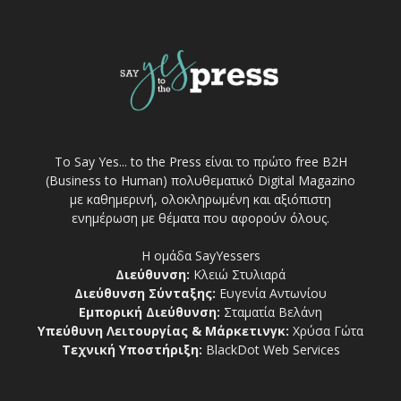
Το Say Yes... to the Press είναι το πρώτο free Β2Η
(Business to Human) πολυθεματικό Digital Magazino
με καθημερινή, ολοκληρωμένη και αξιόπιστη
ενημέρωση με θέματα που αφορούν όλους.
Η ομάδα SayYessers
Διεύθυνση:
Κλειώ Στυλιαρά
Διεύθυνση Σύνταξης:
Ευγενία Αντωνίου
Εμπορική Διεύθυνση:
Σταματία Βελάνη
Υπεύθυνη Λειτουργίας & Μάρκετινγκ:
Χρύσα Γώτα
Τεχνική Υποστήριξη:
BlackDot Web Services