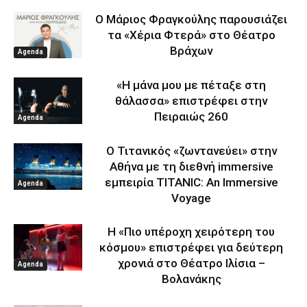
Ο Μάριος Φραγκούλης παρουσιάζει
τα «Χέρια Φτερά» στο Θέατρο
Βράχων
Agenda
«Η μάνα μου με πέταξε στη
θάλασσα» επιστρέφει στην
Πειραιώς 260
Agenda
Ο Τιτανικός «ζωντανεύει» στην
Αθήνα με τη διεθνή immersive
εμπειρία TITANIC: An Immersive
Agenda
Voyage
Η «Πιο υπέροχη χειρότερη του
κόσμου» επιστρέφει για δεύτερη
χρονιά στο Θέατρο Ιλίσια –
Agenda
Βολανάκης