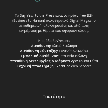
Το Say Yes... to the Press είναι το πρώτο free Β2Η
(Business to Human) πολυθεματικό Digital Magazino
με καθημερινή, ολοκληρωμένη και αξιόπιστη
ενημέρωση με θέματα που αφορούν όλους.
Η ομάδα SayYessers
Διεύθυνση:
Κλειώ Στυλιαρά
Διεύθυνση Σύνταξης:
Ευγενία Αντωνίου
Εμπορική Διεύθυνση:
Σταματία Βελάνη
Υπεύθυνη Λειτουργίας & Μάρκετινγκ:
Χρύσα Γώτα
Τεχνική Υποστήριξη:
BlackDot Web Services
Ταυτότητα