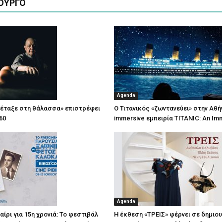
ΟΥΡΓΟ
Agenda
πέταξε στη θάλασσα» επιστρέφει
Ο Τιτανικός «ζωντανεύει» στην Αθή
60
immersive εμπειρία TITANIC: An Im
Agenda
ίρι για 15η χρονιά: Το φεστιβάλ
Η έκθεση «ΤΡΕΙΣ» φέρνει σε δημιο