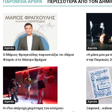
ΠΑΡΟΜΟΙΑ ΑΡΘΡΑ
ΠΕΡΙΣΣΟΤΕΡΑ ΑΠΟ ΤΟΝ ΔΗΜΙ
Agenda
Agenda
Ο Μάριος Φραγκούλης παρουσιάζει τα «Χέρια
«Η μάνα μου με 
Φτερά» στο Θέατρο Βράχων
στην Πειραιώς 2
Agenda
Agenda
Η «Πιο υπέροχη χειρότερη του κόσμου»
Ξαφνικά… καλοκα