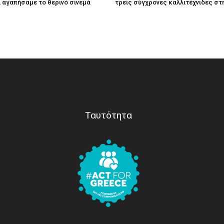
τί αγαπήσαμε το θερινό σινεμά
τρεις σύγχρονες καλλιτέχνιδες στ
Ταυτότητα