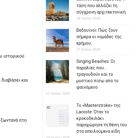
τάση που αλλάζει τη
σύγχρονη αρχιτεκτονική
28 Ιουλίου 2026
Βεδουίνοι: Πώς ζουν
σήμερα οι νομάδες της
ερήμου;
27 Ιουλίου 2026
υ ιστορικού
Singing Beaches: Οι
παραλίες που…
τραγουδούν και το
 διαβάσει και
μυστικό πίσω από το
φαινόμενο
23 Ιουλίου 2026
Το «Masterstroke» της
Lacoste: Όταν το
κροκοδειλάκι
 ζωντανά στο
παραχώρησε τη θέση του
στα απειλούμενα είδη
23 Ιουλίου 2026