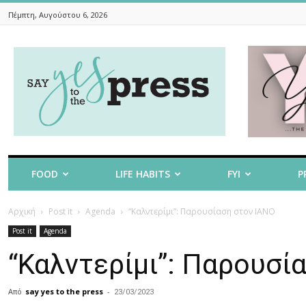
Πέμπτη, Αυγούστου 6, 2026
Say
Yes
To
The
Press
FOOD
LIFE HABITS
FYI
P
Αρχική
Post it
Agenda
“Καλντερίμι”: Παρουσίαση στον ΙΑΝΟ
Post it
Agenda
“Καλντερίμι”: Παρουσί
Από
say yes to the press
-
23/03/2023