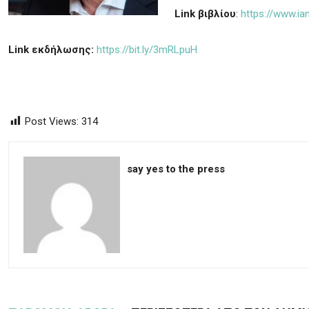
Link
βιβλίου
:
https://www.ia
Link
εκδήλωσης:
https://bit.ly/3mRLpuH
Post Views:
314
say yes to the press