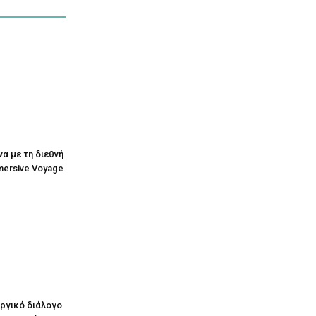
να με τη διεθνή
mersive Voyage
υργικό διάλογο