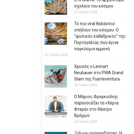
σχολείο του κόσμου
31 Ιουλίου 2026
Το πιο viral θαλάσσιο
σπήλαιο του κόσμου: Ο
“φυσικός καθεδρικός” της
Πορτογαλίας που έγινε
παγκόσμια εμμονή
31 Ιουλίου 2026
Χρυσός ο Lennart
Neubauer στο PWA Grand
Slam της Fuerteventura
30 Ιουλίου 2026
Ο Μάριος Φραγκούλης
παρουσιάζει τα «Χέρια
Φτερά» στο Θέατρο
Βράχων
29 Ιουλίου 2026
Ξύλινοι ουρανοξύστες: Η