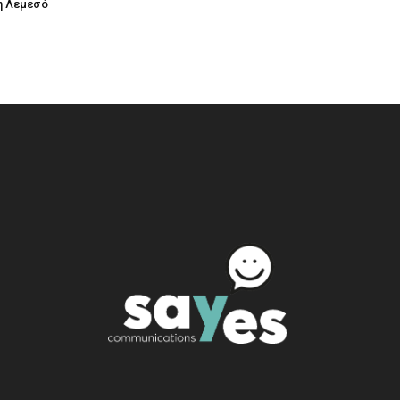
η Λεμεσό