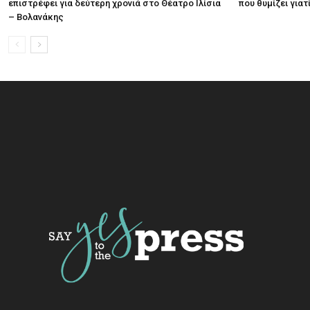
επιστρέφει για δεύτερη χρονιά στο Θέατρο Ιλίσια
που θυμίζει για
– Βολανάκης