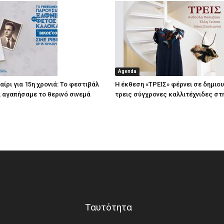
Agenda
ίρι για 15η χρονιά: Το φεστιβάλ
Η έκθεση «ΤΡΕΙΣ» φέρνει σε δημιο
τί αγαπήσαμε το θερινό σινεμά
τρεις σύγχρονες καλλιτέχνιδες στ
Ταυτότητα