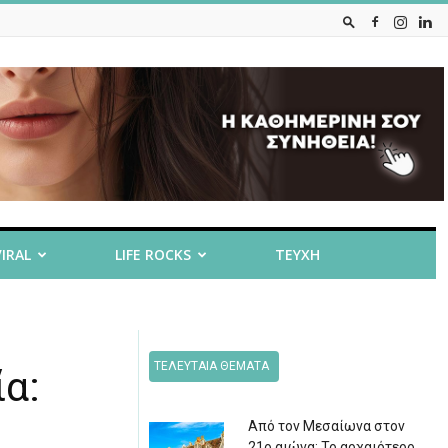
VIRAL
LIFE ROCKS
ΤΕΥΧΗ
ΤΕΛΕΥΤΑΙΑ ΘΕΜΑΤΑ
α:
Από τον Μεσαίωνα στον
21ο αιώνα: Το αρχαιότερο