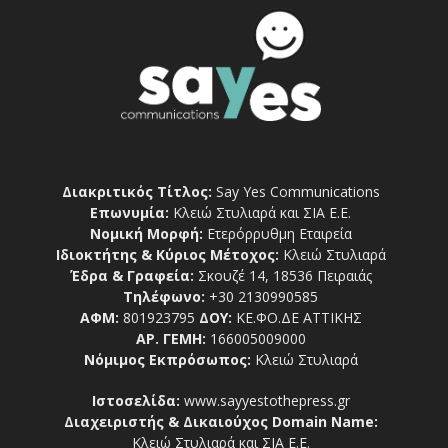
Διακριτικός Τίτλος:
Say Yes Communications
Επωνυμία:
Κλειώ Στυλιαρά και ΣΙΑ Ε.Ε.
Νομική Μορφή:
Ετερόρρυθμη Εταιρεία
Ιδιοκτήτης & Κύριος Μέτοχος:
Κλειώ Στυλιαρά
Έδρα & Γραφεία:
Σκουζέ 14, 18536 Πειραιάς
Τηλέφωνο:
+30 2130990585
ΑΦΜ:
801923795
ΔΟΥ:
ΚΕ.ΦΟ.ΔΕ ΑΤΤΙΚΗΣ
ΑΡ. ΓΕΜΗ:
166005009000
Νόμιμος Εκπρόσωπος:
Κλειώ Στυλιαρά
Ιστοσελίδα:
www.sayyestothepress.gr
Διαχειριστής & Δικαιούχος Domain Name:
Κλειώ Στυλιαρά και ΣΙΑ Ε.Ε.