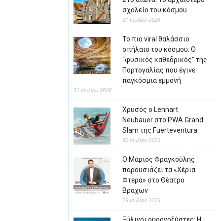
σχολείο του κόσμου
31 Ιουλίου 2026
Το πιο viral θαλάσσιο
σπήλαιο του κόσμου: Ο
“φυσικός καθεδρικός” της
Πορτογαλίας που έγινε
παγκόσμια εμμονή
31 Ιουλίου 2026
Χρυσός ο Lennart
Neubauer στο PWA Grand
Slam της Fuerteventura
30 Ιουλίου 2026
Ο Μάριος Φραγκούλης
παρουσιάζει τα «Χέρια
Φτερά» στο Θέατρο
Βράχων
29 Ιουλίου 2026
Ξύλινοι ουρανοξύστες: Η