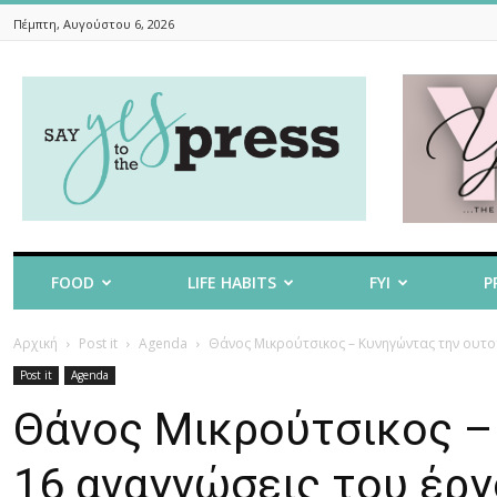
Πέμπτη, Αυγούστου 6, 2026
Say
Yes
To
The
Press
FOOD
LIFE HABITS
FYI
P
Αρχική
Post it
Agenda
Θάνος Μικρούτσικος – Κυνηγώντας την ουτο
Post it
Agenda
Θάνος Μικρούτσικος –
16 αναγνώσεις του έργ