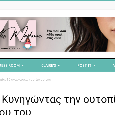
RESS ROOM
CLAIRE’S
POST IT
πία: 16 αναγνώσεις του έργου του
 Κυνηγώντας την ουτοπί
ου του