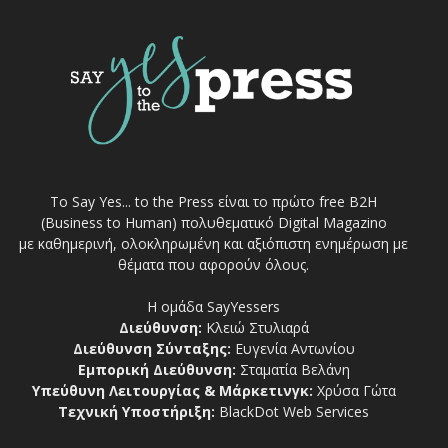
Το Say Yes... to the Press είναι το πρώτο free Β2Η
(Business to Human) πολυθεματικό Digital Magazino
με καθημερινή, ολοκληρωμένη και αξιόπιστη ενημέρωση με
θέματα που αφορούν όλους.
Η ομάδα SayYessers
Διεύθυνση:
Κλειώ Στυλιαρά
Διεύθυνση Σύνταξης:
Ευγενία Αντωνίου
Εμπορική Διεύθυνση:
Σταματία Βελάνη
Υπεύθυνη Λειτουργίας & Μάρκετινγκ:
Χρύσα Γώτα
Τεχνική Υποστήριξη:
BlackDot Web Services