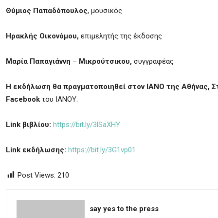
Θύμιος Παπαδόπουλος
, μουσικός
Ηρακλής Οικονόμου,
επιμελητής της έκδοσης
Μαρία Παπαγιάννη
–
Μικρούτσικου,
συγγραφέας
Η εκδήλωση θα πραγματοποιηθεί στον ΙΑΝΟ της Αθήνας, Σ
Facebook
του ΙΑΝΟΥ.
Link
βιβλίου:
https://bit.ly/3lSaXHY
Link
εκδήλωσης:
https://bit.ly/3G1vp01
Post Views:
210
say yes to the press