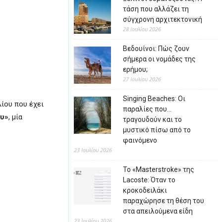
τάση που αλλάζει τη
σύγχρονη αρχιτεκτονική
28 Ιουλίου 2026
Βεδουίνοι: Πώς ζουν
σήμερα οι νομάδες της
ερήμου;
27 Ιουλίου 2026
Singing Beaches: Οι
ίου που έχει
παραλίες που…
ου»
, μία
τραγουδούν και το
μυστικό πίσω από το
φαινόμενο
23 Ιουλίου 2026
Το «Masterstroke» της
Lacoste: Όταν το
κροκοδειλάκι
παραχώρησε τη θέση του
στα απειλούμενα είδη
23 Ιουλίου 2026