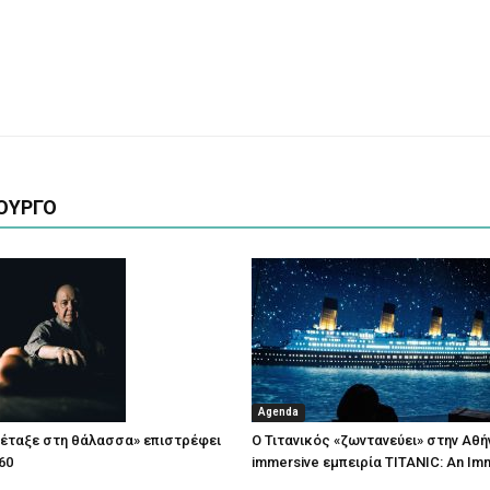
ΟΥΡΓΟ
Agenda
πέταξε στη θάλασσα» επιστρέφει
Ο Τιτανικός «ζωντανεύει» στην Αθή
60
immersive εμπειρία TITANIC: An Im