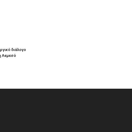
υργικό διάλογο
η Λεμεσό