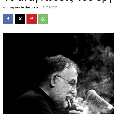
Από
say yes to the press
-
31/03/2023