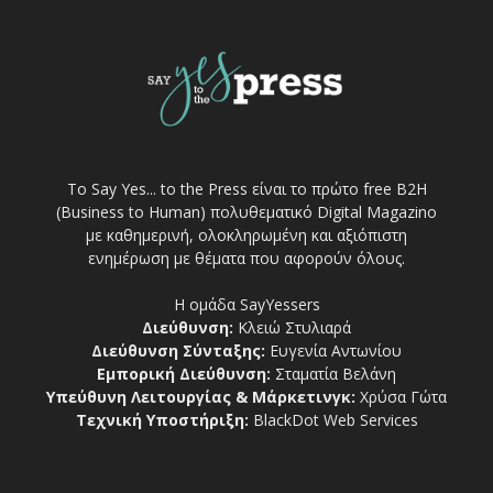
Το Say Yes... to the Press είναι το πρώτο free Β2Η
(Business to Human) πολυθεματικό Digital Magazino
με καθημερινή, ολοκληρωμένη και αξιόπιστη
ενημέρωση με θέματα που αφορούν όλους.
Η ομάδα SayYessers
Διεύθυνση:
Κλειώ Στυλιαρά
Διεύθυνση Σύνταξης:
Ευγενία Αντωνίου
Εμπορική Διεύθυνση:
Σταματία Βελάνη
Υπεύθυνη Λειτουργίας & Μάρκετινγκ:
Χρύσα Γώτα
Τεχνική Υποστήριξη:
BlackDot Web Services