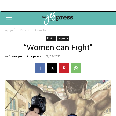
Αρχική
Post it
Agenda
Post it
Agenda
“Women can Fight”
Από
say yes to the press
-
08/03/2023