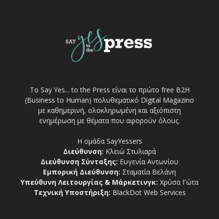
Το Say Yes... to the Press είναι το πρώτο free Β2Η
(Business to Human) πολυθεματικό Digital Magazino
με καθημερινή, ολοκληρωμένη και αξιόπιστη
ενημέρωση με θέματα που αφορούν όλους.
Η ομάδα SayYessers
Διεύθυνση:
Κλειώ Στυλιαρά
Διεύθυνση Σύνταξης:
Ευγενία Αντωνίου
Εμπορική Διεύθυνση:
Σταματία Βελάνη
Υπεύθυνη Λειτουργίας & Μάρκετινγκ:
Χρύσα Γώτα
Τεχνική Υποστήριξη:
BlackDot Web Services