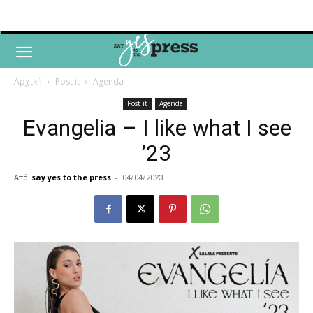
Αρχική
Post it
Agenda
Post it
Agenda
Evangelia – I like what I see
’23
Από
say yes to the press
-
04/04/2023