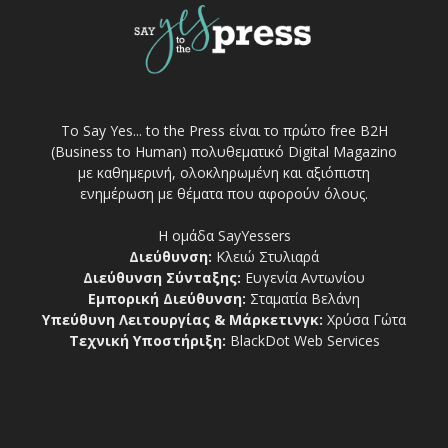
Το Say Yes... to the Press είναι το πρώτο free Β2Η
(Business to Human) πολυθεματικό Digital Magazino
με καθημερινή, ολοκληρωμένη και αξιόπιστη
ενημέρωση με θέματα που αφορούν όλους.
Η ομάδα SayYessers
Διεύθυνση:
Κλειώ Στυλιαρά
Διεύθυνση Σύνταξης:
Ευγενία Αντωνίου
Εμπορική Διεύθυνση:
Σταματία Βελάνη
Υπεύθυνη Λειτουργίας & Μάρκετινγκ:
Χρύσα Γώτα
Τεχνική Υποστήριξη:
BlackDot Web Services