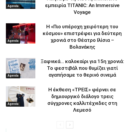
εμπειρία TITANIC: An Immersive
Agenda
Voyage
Η «Πιο υπέροχη χειρότερη του
κόσμου» επιστρέφει για δεύτερη
χρονιά στο Θέατρο Ιλίσια –
Agenda
Βολανάκης
Ξαφνικά… καλοκαίρι για 15η χρονιά:
Το φεστιβάλ που θυμίζει γιατί
αγαπήσαμε το θερινό σινεμά
Agenda
Η έκθεση «ΤΡΕΙΣ» φέρνει σε
δημιουργικό διάλογο τρεις
σύγχρονες καλλιτέχνιδες στη
Agenda
Λεμεσό