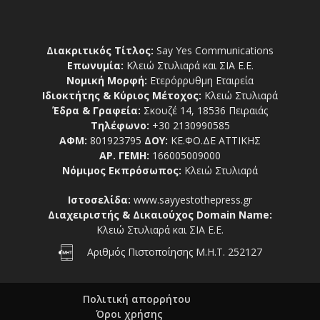
Διακριτικός Τίτλος:
Say Yes Communications
Επωνυμία:
Κλειώ Στυλιαρά και ΣΙΑ Ε.Ε.
Νομική Μορφή:
Ετερόρρυθμη Εταιρεία
Ιδιοκτήτης & Κύριος Μέτοχος:
Κλειώ Στυλιαρά
Έδρα & Γραφεία:
Σκουζέ 14, 18536 Πειραιάς
Τηλέφωνο:
+30 2130990585
ΑΦΜ:
801923795
ΔΟΥ:
ΚΕ.ΦΟ.ΔΕ ΑΤΤΙΚΗΣ
ΑΡ. ΓΕΜΗ:
166005009000
Νόμιμος Εκπρόσωπος:
Κλειώ Στυλιαρά
Ιστοσελίδα:
www.sayyestothepress.gr
Διαχειριστής & Δικαιούχος Domain Name:
Κλειώ Στυλιαρά και ΣΙΑ Ε.Ε.
Αριθμός Πιστοποίησης Μ.Η.Τ. 252127
Πολιτική απορρήτου
Όροι χρήσης