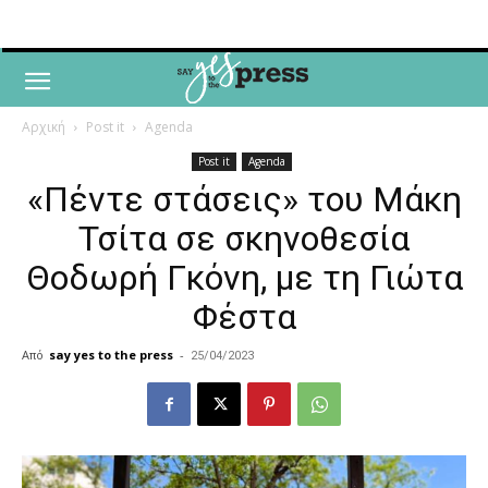
Αρχική
Post it
Agenda
Post it
Agenda
«Πέντε στάσεις» του Μάκη
Τσίτα σε σκηνοθεσία
Θοδωρή Γκόνη, με τη Γιώτα
Φέστα
Από
say yes to the press
-
25/04/2023