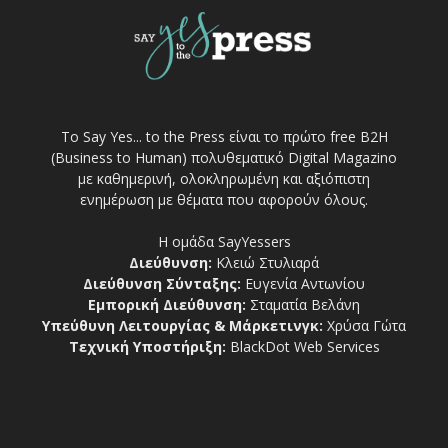
Το Say Yes... to the Press είναι το πρώτο free Β2Η
(Business to Human) πολυθεματικό Digital Magazino
με καθημερινή, ολοκληρωμένη και αξιόπιστη
ενημέρωση με θέματα που αφορούν όλους.
Η ομάδα SayYessers
Διεύθυνση:
Κλειώ Στυλιαρά
Διεύθυνση Σύνταξης:
Ευγενία Αντωνίου
Εμπορική Διεύθυνση:
Σταματία Βελάνη
Υπεύθυνη Λειτουργίας & Μάρκετινγκ:
Χρύσα Γώτα
Τεχνική Υποστήριξη:
BlackDot Web Services