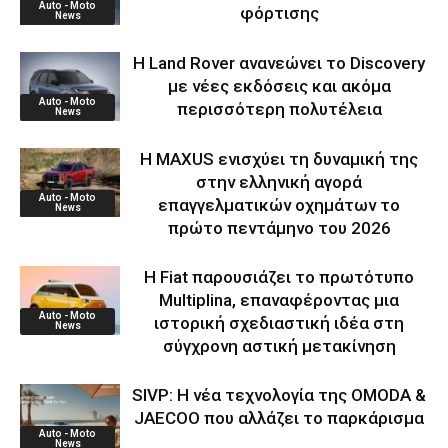
Auto - Moto
φόρτισης
News
Η Land Rover ανανεώνει το Discovery
με νέες εκδόσεις και ακόμα
Auto - Moto
περισσότερη πολυτέλεια
News
Η MAXUS ενισχύει τη δυναμική της
στην ελληνική αγορά
Auto - Moto
επαγγελματικών οχημάτων το
News
πρώτο πεντάμηνο του 2026
Η Fiat παρουσιάζει το πρωτότυπο
Multiplina, επαναφέροντας μια
Auto - Moto
ιστορική σχεδιαστική ιδέα στη
News
σύγχρονη αστική μετακίνηση
SIVP: Η νέα τεχνολογία της OMODA &
JAECOO που αλλάζει το παρκάρισμα
Auto - Moto
News