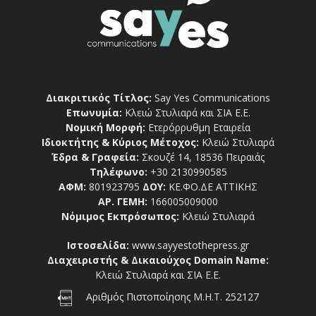
Διακριτικός Τίτλος:
Say Yes Communications
Επωνυμία:
Κλειώ Στυλιαρά και ΣΙΑ Ε.Ε.
Νομική Μορφή:
Ετερόρρυθμη Εταιρεία
Ιδιοκτήτης & Κύριος Μέτοχος:
Κλειώ Στυλιαρά
Έδρα & Γραφεία:
Σκουζέ 14, 18536 Πειραιάς
Τηλέφωνο:
+30 2130990585
ΑΦΜ:
801923795
ΔΟΥ:
ΚΕ.ΦΟ.ΔΕ ΑΤΤΙΚΗΣ
ΑΡ. ΓΕΜΗ:
166005009000
Νόμιμος Εκπρόσωπος:
Κλειώ Στυλιαρά
Ιστοσελίδα:
www.sayyestothepress.gr
Διαχειριστής & Δικαιούχος Domain Name:
Κλειώ Στυλιαρά και ΣΙΑ Ε.Ε.
Αριθμός Πιστοποίησης Μ.Η.Τ. 252127