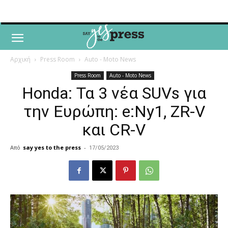
Αρχική
Press Room
Auto - Moto News
Press Room
Auto - Moto News
Honda: Τα 3 νέα SUVs για
την Ευρώπη: e:Ny1, ZR-V
και CR-V
Από
say yes to the press
-
17/05/2023