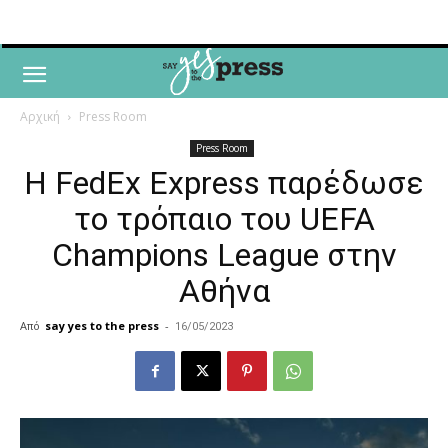
Αρχική
Press Room
Press Room
Η FedEx Express παρέδωσε
το τρόπαιο του UEFA
Champions League στην
Αθήνα
Από
say yes to the press
-
16/05/2023