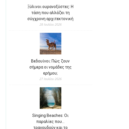
Ξύλινοι ουρανοξύστες: Η
τάση που αλλάζει τη
σύγχρονη αρχιτεκτονική
28 Ιουλίου 2026
Βεδουίνοι: Πώς ζουν
σήμερα οι νομάδες της
ερήμου;
27 Ιουλίου 2026
Singing Beaches: Οι
παραλίες που…
τραγουδούν και το