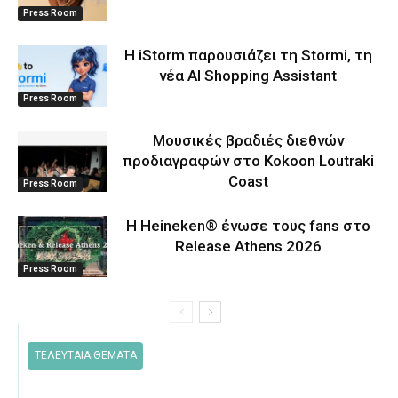
Press Room
Η iStorm παρουσιάζει τη Stormi, τη
νέα AI Shopping Assistant
Press Room
Μουσικές βραδιές διεθνών
προδιαγραφών στο Kokoon Loutraki
Coast
Press Room
Η Heineken® ένωσε τους fans στο
Release Athens 2026
Press Room
ΤΕΛΕΥΤΑΙΑ ΘΕΜΑΤΑ