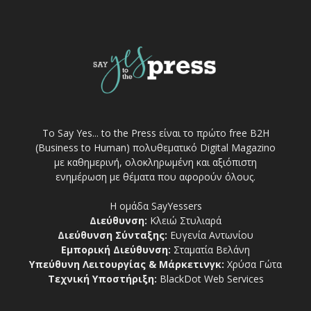
Το Say Yes... to the Press είναι το πρώτο free Β2Η
(Business to Human) πολυθεματικό Digital Magazino
με καθημερινή, ολοκληρωμένη και αξιόπιστη
ενημέρωση με θέματα που αφορούν όλους.
Η ομάδα SayYessers
Διεύθυνση:
Κλειώ Στυλιαρά
Διεύθυνση Σύνταξης:
Ευγενία Αντωνίου
Εμπορική Διεύθυνση:
Σταματία Βελάνη
Υπεύθυνη Λειτουργίας & Μάρκετινγκ:
Χρύσα Γώτα
Τεχνική Υποστήριξη:
BlackDot Web Services