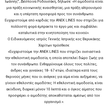
Ιωάννης”, Δέσποινα Ροδουσάκη, δήλωσε: «Η αιμοδοσία είναι
μια πράξη κοινωνικής ευαισθησίας, μια πράξη αλτρουισμού
και η υπέρτατη προσφορά προς τον συνάνθρωπο.
Ευχαριστούμε από καρδιάς την ΑΝΕΚ LINES που στηρίζει για
πολλοστή φορά έμπρακτα το έργο μας και συμβάλλει
καταλυτικά στην κινητοποίηση του κοινού».
Ο Ειδικευόμενος ιατρός Γενικής Ιατρικής κος Βερυκάκης
Χαρίτων πρόσθεσε:
«Ευχαριστούμε την ANEK LINES που στηρίζει ουσιαστικά
την εθελοντική αιμοδοσία, η οποία αποτελεί δώρο ζωής για
τον συνάνθρωπο. Ενθαρρύνουμε όλους τους πολίτες,
άνδρες και γυναίκες 18- 67 ετών, ιδιαίτερα κατά τους
θερινούς μήνες που οι ανάγκες για αίμα είναι αυξημένες, να
γίνουν εθελοντές αιμοδότες. Η εθελοντική αιμοδοσία, είναι
ακίνδυνη, διαρκεί μόνον 10 λεπτά και ο όγκος αίματος που
προσφέρει ο αιμοδότης αποκαθίσταται αμέσως από τον
οργανισμό.».