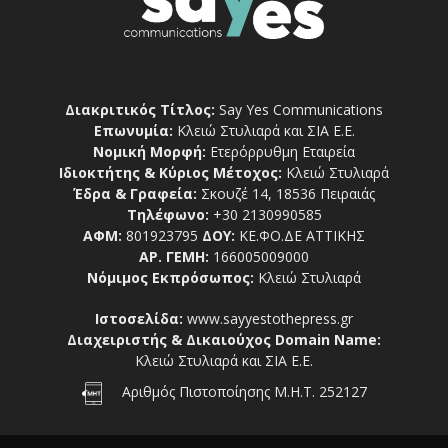
Διακριτικός Τίτλος:
Say Yes Communications
Επωνυμία:
Κλειώ Στυλιαρά και ΣΙΑ Ε.Ε.
Νομική Μορφή:
Ετερόρρυθμη Εταιρεία
Ιδιοκτήτης & Κύριος Μέτοχος:
Κλειώ Στυλιαρά
Έδρα & Γραφεία:
Σκουζέ 14, 18536 Πειραιάς
Τηλέφωνο:
+30 2130990585
ΑΦΜ:
801923795
ΔΟΥ:
ΚΕ.ΦΟ.ΔΕ ΑΤΤΙΚΗΣ
ΑΡ. ΓΕΜΗ:
166005009000
Νόμιμος Εκπρόσωπος:
Κλειώ Στυλιαρά
Ιστοσελίδα:
www.sayyestothepress.gr
Διαχειριστής & Δικαιούχος Domain Name:
Κλειώ Στυλιαρά και ΣΙΑ Ε.Ε.
Αριθμός Πιστοποίησης Μ.Η.Τ. 252127