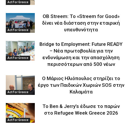
Act For Greece
OB Streem: Το «Streem for Good»
δίνει νέα διάσταση στην εταιρική
υπευθυνότητα
Act For Greece
Bridge to Employment: Future READY
– Νέα πρωτοβουλία για την
ενδυνάμωση και την απασχόληση
Act For Greece
περισσότερων από 500 νέων
Ο Μάριος Ηλιόπουλος στηρίζει το
έργο των Παιδικών Χωριών SOS στην
Καλαμάτα
Act For Greece
Το Ben & Jerry’s έδωσε το παρών
στο Refugee Week Greece 2026
Act For Greece