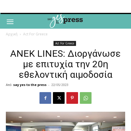
Αρχική
Act For Greece
Act For Greece
ANEK LINES: Διοργάνωσε
με επιτυχία την 20η
εθελοντική αιμοδοσία
Από
say yes to the press
-
22/05/2023