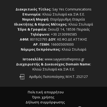
Διακριτικός Τίτλος:
Say Yes Communications
Επωνυμία:
Κλειώ Στυλιαρά και ΣΙΑ Ε.Ε.
Νομική Μορφή:
Ετερόρρυθμη Εταιρεία
Ιδιοκτήτης & Κύριος Μέτοχος:
Κλειώ Στυλιαρά
Έδρα & Γραφεία:
Σκουζέ 14, 18536 Πειραιάς
Τηλέφωνο:
+30 2130990585
ΑΦΜ:
801923795
ΔΟΥ:
ΚΕ.ΦΟ.ΔΕ ΑΤΤΙΚΗΣ
ΑΡ. ΓΕΜΗ:
166005009000
Νόμιμος Εκπρόσωπος:
Κλειώ Στυλιαρά
Ιστοσελίδα:
www.sayyestothepress.gr
Διαχειριστής & Δικαιούχος Domain Name:
Κλειώ Στυλιαρά και ΣΙΑ Ε.Ε.
Αριθμός Πιστοποίησης Μ.Η.Τ. 252127
Πολιτική απορρήτου
Όροι χρήσης
Δήλωση συμμόρφωσης