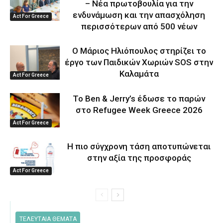
– Νέα πρωτοβουλία για την
ενδυνάμωση και την απασχόληση
Act For Greece
περισσότερων από 500 νέων
Ο Μάριος Ηλιόπουλος στηρίζει το
έργο των Παιδικών Χωριών SOS στην
Καλαμάτα
Act For Greece
Το Ben & Jerry’s έδωσε το παρών
στο Refugee Week Greece 2026
Act For Greece
Η πιο σύγχρονη τάση αποτυπώνεται
στην αξία της προσφοράς
Act For Greece
ΤΕΛΕΥΤΑΙΑ ΘΕΜΑΤΑ