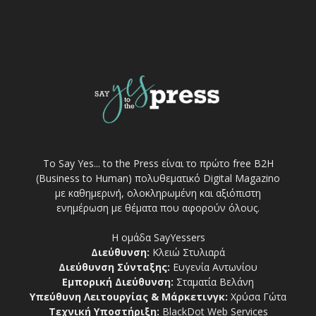
Το Say Yes... to the Press είναι το πρώτο free Β2Η
(Business to Human) πολυθεματικό Digital Magazino
με καθημερινή, ολοκληρωμένη και αξιόπιστη
ενημέρωση με θέματα που αφορούν όλους.
Η ομάδα SayYessers
Διεύθυνση:
Κλειώ Στυλιαρά
Διεύθυνση Σύνταξης:
Ευγενία Αντωνίου
Εμπορική Διεύθυνση:
Σταματία Βελάνη
Υπεύθυνη Λειτουργίας & Μάρκετινγκ:
Χρύσα Γώτα
Τεχνική Υποστήριξη:
BlackDot Web Services