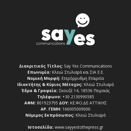
Διακριτικός Τίτλος:
Say Yes Communications
Επωνυμία:
Κλειώ Στυλιαρά και ΣΙΑ Ε.Ε.
Νομική Μορφή:
Ετερόρρυθμη Εταιρεία
Ιδιοκτήτης & Κύριος Μέτοχος:
Κλειώ Στυλιαρά
Έδρα & Γραφεία:
Σκουζέ 14, 18536 Πειραιάς
Τηλέφωνο:
+30 2130990585
ΑΦΜ:
801923795
ΔΟΥ:
ΚΕ.ΦΟ.ΔΕ ΑΤΤΙΚΗΣ
ΑΡ. ΓΕΜΗ:
166005009000
Νόμιμος Εκπρόσωπος:
Κλειώ Στυλιαρά
Ιστοσελίδα:
www.sayyestothepress.gr