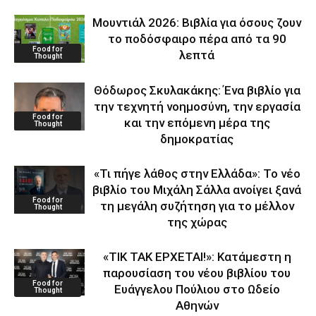
Μουντιάλ 2026: Βιβλία για όσους ζουν
το ποδόσφαιρο πέρα από τα 90
Food for
λεπτά
Thought
Θόδωρος Σκυλακάκης: Ένα βιβλίο για
την τεχνητή νοημοσύνη, την εργασία
Food for
και την επόμενη μέρα της
Thought
δημοκρατίας
«Τι πήγε λάθος στην Ελλάδα»: Το νέο
βιβλίο του Μιχάλη Σάλλα ανοίγει ξανά
Food for
τη μεγάλη συζήτηση για το μέλλον
Thought
της χώρας
«ΤΙΚ ΤΑΚ ΕΡΧΕΤΑΙ!»: Κατάμεστη η
παρουσίαση του νέου βιβλίου του
Food for
Ευάγγελου Πούλιου στο Ωδείο
Thought
Αθηνών