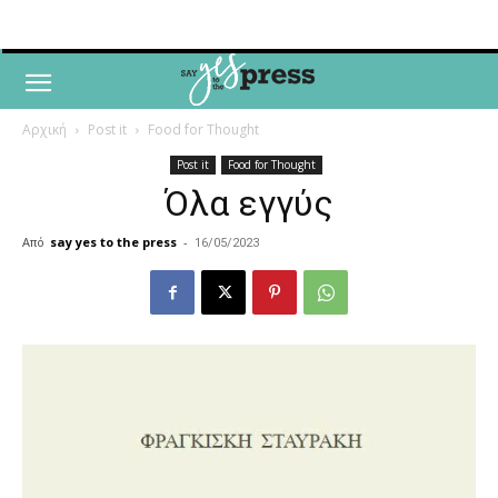
Αρχική
Post it
Food for Thought
Post it
Food for Thought
Όλα εγγύς
Από
say yes to the press
-
16/05/2023