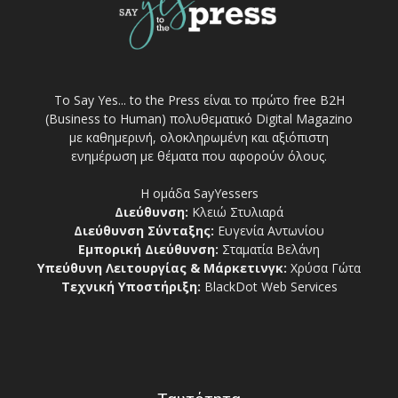
Το Say Yes... to the Press είναι το πρώτο free Β2Η
(Business to Human) πολυθεματικό Digital Magazino
με καθημερινή, ολοκληρωμένη και αξιόπιστη
ενημέρωση με θέματα που αφορούν όλους.
Η ομάδα SayYessers
Διεύθυνση:
Κλειώ Στυλιαρά
Διεύθυνση Σύνταξης:
Ευγενία Αντωνίου
Εμπορική Διεύθυνση:
Σταματία Βελάνη
Υπεύθυνη Λειτουργίας & Μάρκετινγκ:
Χρύσα Γώτα
Τεχνική Υποστήριξη:
BlackDot Web Services