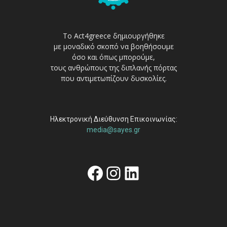
Το Act4greece δημιουργήθηκε
με μοναδικό σκοπό να βοηθήσουμε
όσο και όπως μπορούμε,
τους ανθρώπους της διπλανής πόρτας
που αντιμετωπίζουν δυσκολίες.
Ηλεκτρονική Διεύθυνση Επικοινωνίας:
media@sayes.gr
Facebook
Instagram
Linkedin