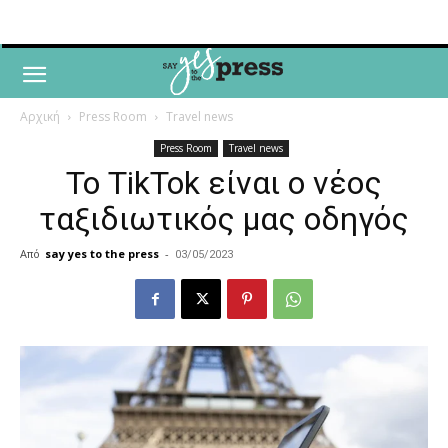
Αρχική
Press Room
Travel news
Press Room
Travel news
Το TikTok είναι ο νέος
ταξιδιωτικός μας οδηγός
Από
say yes to the press
-
03/05/2023