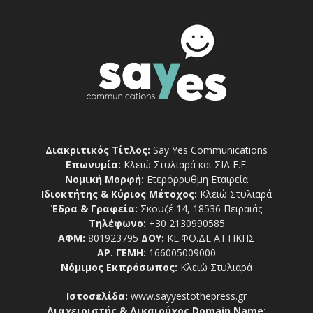
Διακριτικός Τίτλος:
Say Yes Communications
Επωνυμία:
Κλειώ Στυλιαρά και ΣΙΑ Ε.Ε.
Νομική Μορφή:
Ετερόρρυθμη Εταιρεία
Ιδιοκτήτης & Κύριος Μέτοχος:
Κλειώ Στυλιαρά
Έδρα & Γραφεία:
Σκουζέ 14, 18536 Πειραιάς
Τηλέφωνο:
+30 2130990585
ΑΦΜ:
801923795
ΔΟΥ:
ΚΕ.ΦΟ.ΔΕ ΑΤΤΙΚΗΣ
ΑΡ. ΓΕΜΗ:
166005009000
Νόμιμος Εκπρόσωπος:
Κλειώ Στυλιαρά
Ιστοσελίδα:
www.sayyestothepress.gr
Διαχειριστής & Δικαιούχος Domain Name: