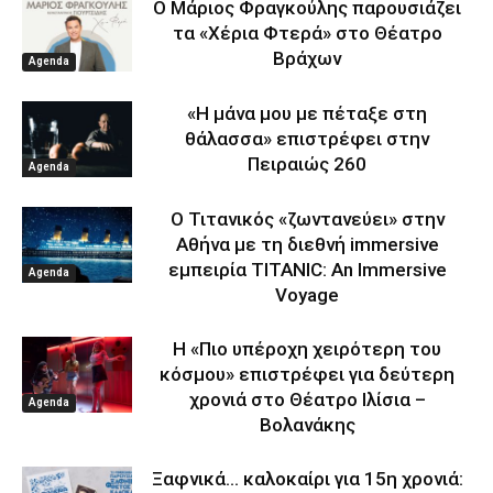
Ο Μάριος Φραγκούλης παρουσιάζει
τα «Χέρια Φτερά» στο Θέατρο
Βράχων
Agenda
«Η μάνα μου με πέταξε στη
θάλασσα» επιστρέφει στην
Πειραιώς 260
Agenda
Ο Τιτανικός «ζωντανεύει» στην
Αθήνα με τη διεθνή immersive
εμπειρία TITANIC: An Immersive
Agenda
Voyage
Η «Πιο υπέροχη χειρότερη του
κόσμου» επιστρέφει για δεύτερη
χρονιά στο Θέατρο Ιλίσια –
Agenda
Βολανάκης
Ξαφνικά… καλοκαίρι για 15η χρονιά: