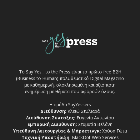
Το Say Yes... to the Press είναι το πρώτο free Β2Η
(Business to Human) πολυθεματικό Digital Magazino
με καθημερινή, ολοκληρωμένη και αξιόπιστη
ενημέρωση με θέματα που αφορούν όλους.
Η ομάδα SayYessers
Διεύθυνση:
Κλειώ Στυλιαρά
Διεύθυνση Σύνταξης:
Ευγενία Αντωνίου
Εμπορική Διεύθυνση:
Σταματία Βελάνη
Υπεύθυνη Λειτουργίας & Μάρκετινγκ:
Χρύσα Γώτα
Τεχνική Υποστήριξη:
BlackDot Web Services