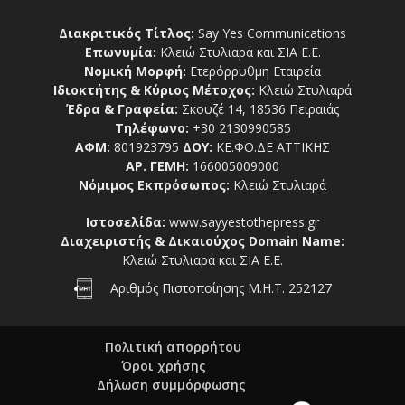
Διακριτικός Τίτλος:
Say Yes Communications
Επωνυμία:
Κλειώ Στυλιαρά και ΣΙΑ Ε.Ε.
Νομική Μορφή:
Ετερόρρυθμη Εταιρεία
Ιδιοκτήτης & Κύριος Μέτοχος:
Κλειώ Στυλιαρά
Έδρα & Γραφεία:
Σκουζέ 14, 18536 Πειραιάς
Τηλέφωνο:
+30 2130990585
ΑΦΜ:
801923795
ΔΟΥ:
ΚΕ.ΦΟ.ΔΕ ΑΤΤΙΚΗΣ
ΑΡ. ΓΕΜΗ:
166005009000
Νόμιμος Εκπρόσωπος:
Κλειώ Στυλιαρά
Ιστοσελίδα:
www.sayyestothepress.gr
Διαχειριστής & Δικαιούχος Domain Name:
Κλειώ Στυλιαρά και ΣΙΑ Ε.Ε.
Αριθμός Πιστοποίησης Μ.Η.Τ. 252127
Πολιτική απορρήτου
Όροι χρήσης
Δήλωση συμμόρφωσης