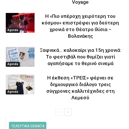
Voyage
Η «Πιο υπέροχη χειρότερη του
κόσμου» επιστρέφει για δεύτερη
χρονιά στο Θέατρο Ιλίσια –
Agenda
Βολανάκης
Ξαφνικά… καλοκαίρι για 15η χρονιά:
Το φεστιβάλ που θυμίζει γιατί
αγαπήσαμε το θερινό σινεμά
Agenda
Η έκθεση «ΤΡΕΙΣ» φέρνει σε
δημιουργικό διάλογο τρεις
σύγχρονες καλλιτέχνιδες στη
Agenda
Λεμεσό
ΤΕΛΕΥΤΑΙΑ ΘΕΜΑΤΑ