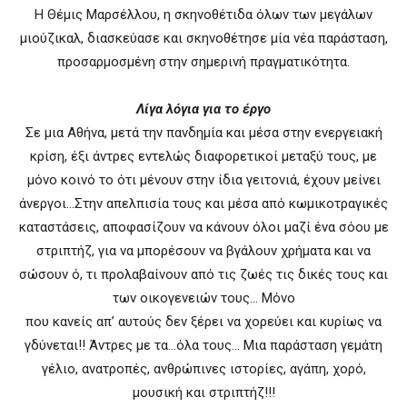
H Θέμις Μαρσέλλου, η σκηνοθέτιδα όλων των μεγάλων
μιούζικαλ, διασκεύασε και σκηνοθέτησε μία νέα παράσταση,
προσαρμοσμένη στην σημερινή πραγματικότητα.
Λίγα λόγια για το έργο
Σε μια Αθήνα, μετά την πανδημία και μέσα στην ενεργειακή
κρίση, έξι άντρες εντελώς διαφορετικοί μεταξύ τους, με
μόνο κοινό το ότι μένουν στην ίδια γειτονιά, έχουν μείνει
άνεργοι…Στην απελπισία τους και μέσα από κωμικοτραγικές
καταστάσεις, αποφασίζουν να κάνουν όλοι μαζί ένα σόου με
στριπτήζ, για να μπορέσουν να βγάλουν χρήματα και να
σώσουν ό, τι προλαβαίνουν από τις ζωές τις δικές τους και
των οικογενειών τους… Μόνο
που κανείς απ’ αυτούς δεν ξέρει να χορεύει και κυρίως να
γδύνεται!! Άντρες με τα…όλα τους… Μια παράσταση γεμάτη
γέλιο, ανατροπές, ανθρώπινες ιστορίες, αγάπη, χορό,
μουσική και στριπτήζ!!!