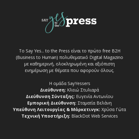
Το Say Yes... to the Press είναι το πρώτο free Β2Η
(Business to Human) πολυθεματικό Digital Magazino
με καθημερινή, ολοκληρωμένη και αξιόπιστη
ενημέρωση με θέματα που αφορούν όλους.
Η ομάδα SayYessers
Διεύθυνση:
Κλειώ Στυλιαρά
Διεύθυνση Σύνταξης:
Ευγενία Αντωνίου
Εμπορική Διεύθυνση:
Σταματία Βελάνη
Υπεύθυνη Λειτουργίας & Μάρκετινγκ:
Χρύσα Γώτα
Τεχνική Υποστήριξη:
BlackDot Web Services