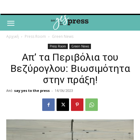
Αρχική
Press Room
Green News
Press Room
Green News
Απ’ τα Περιβόλια του
Βεζύρογλου: Βιωσιμότητα
στην πράξη!
Από
say yes to the press
-
14/06/2023